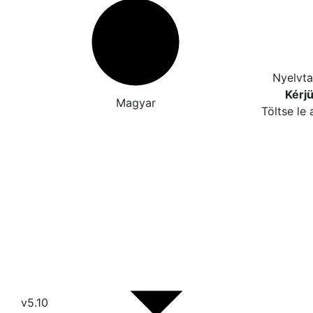
Nyelvtan
Kérjü
Magyar
Töltse le 
v5.10