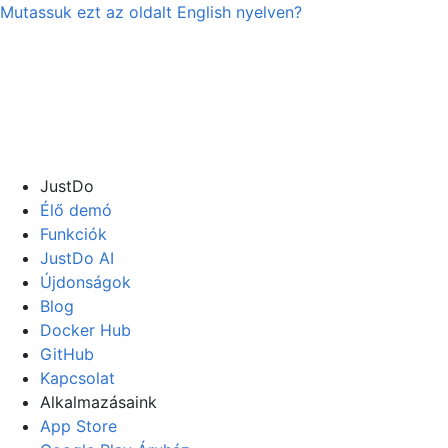
Mutassuk ezt az oldalt
English
nyelven?
JustDo
Élő demó
Funkciók
JustDo AI
Újdonságok
Blog
Docker Hub
GitHub
Kapcsolat
Alkalmazásaink
App Store