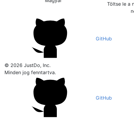
Magyar
Töltse le a n
n
GitHub
© 2026 JustDo, Inc.
Minden jog fenntartva.
GitHub