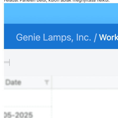
Feladat Panelen belül, külön ablak megnyitása nélkül.