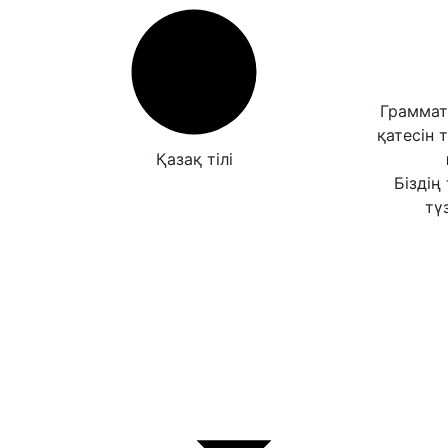
Граммат
қатесін 
Қазақ тілі
Біздің
түз