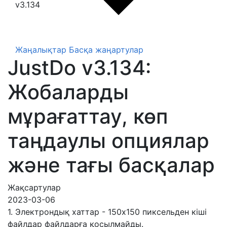
v3.134
Жаңалықтар
Басқа жаңартулар
JustDo v3.134:
Жобаларды
мұрағаттау, көп
таңдаулы опциялар
және тағы басқалар
Жақсартулар
2023-03-06
1. Электрондық хаттар - 150x150 пиксельден кіші
файлдар файлдарға қосылмайды.