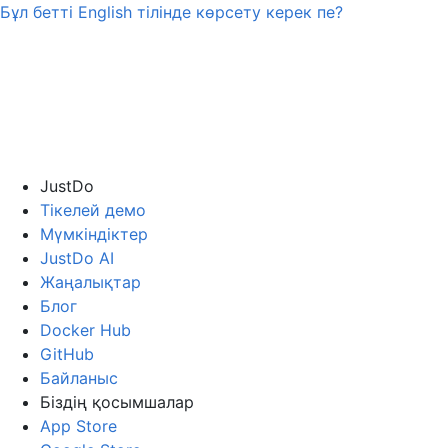
Бұл бетті
English
тілінде көрсету керек пе?
JustDo
Тікелей демо
Мүмкіндіктер
JustDo AI
Жаңалықтар
Блог
Docker Hub
GitHub
Байланыс
Біздің қосымшалар
App Store