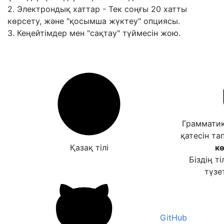
2. Электрондық хаттар - Тек соңғы 20 хатты
көрсету, және "қосымша жүктеу" опциясы.
3. Кеңейтімдер мен "сақтау" түймесін жою.
Грамматик
қатесін та
Қазақ тілі
кө
Біздің т
түзет
GitHub