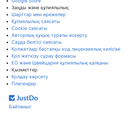
Google Store
Заңды және құпиялылық
Шарттар мен ережелер
Құпиялылық саясаты
Cookie саясаты
Авторлық құқық туралы ескерту
Сауда белгісі саясаты
Қолжетімді бастапқы код лицензиялық келісімі
Қол жеткізу сұрау формасы
ЕО және Швейцария құпиялылық қалқаны
Қызметтер
Қолдау көрсету
Плагиндер
Байланыс