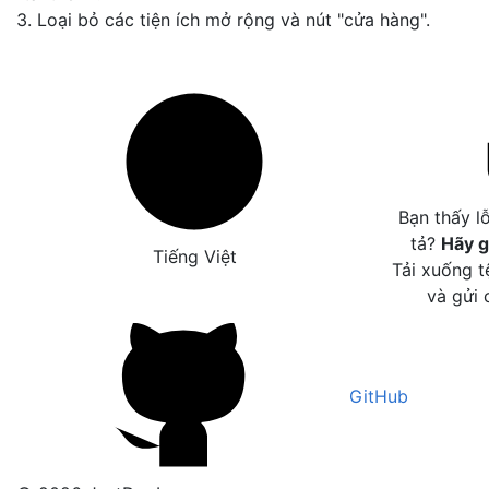
3. Loại bỏ các tiện ích mở rộng và nút "cửa hàng".
Bạn thấy l
tả?
Hãy g
Tiếng Việt
Tải xuống t
và gửi 
GitHub