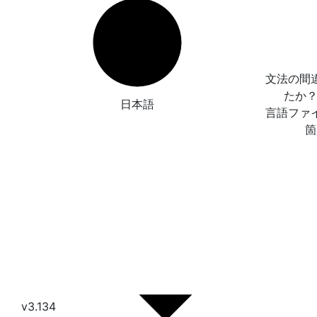
文法の間
たか
日本語
言語ファ
箇
v3.134