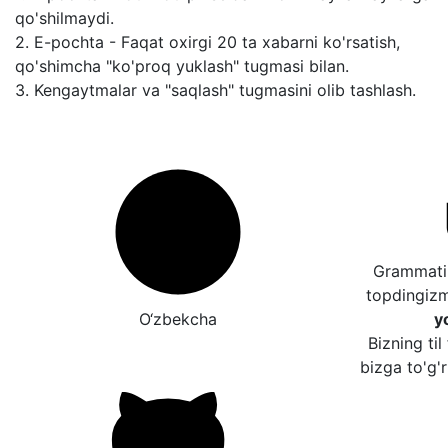
qo'shilmaydi.
2. E-pochta - Faqat oxirgi 20 ta xabarni ko'rsatish,
qo'shimcha "ko'proq yuklash" tugmasi bilan.
3. Kengaytmalar va "saqlash" tugmasini olib tashlash.
Grammatik
topdingiz
O‘zbekcha
y
Bizning til
bizga to'g'r