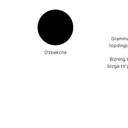
Grammat
topding
O‘zbekcha
Bizning t
bizga to'