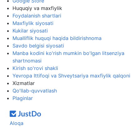
Google Store
Huquqiy va maxfiylik
Foydalanish shartlari
Maxfiylik siyosati
Kukilar siyosati
Mualliflik huquqi haqida bildirishnoma
Savdo belgisi siyosati
Manba kodini ko'rish mumkin bo'lgan litsenziya
shartnomasi
Kirish so'rovi shakli
Yevropa Ittifoqi va Shveytsariya maxfiylik qalqoni
Xizmatlar
Qo'llab-quvvatlash
Plaginlar
Aloqa