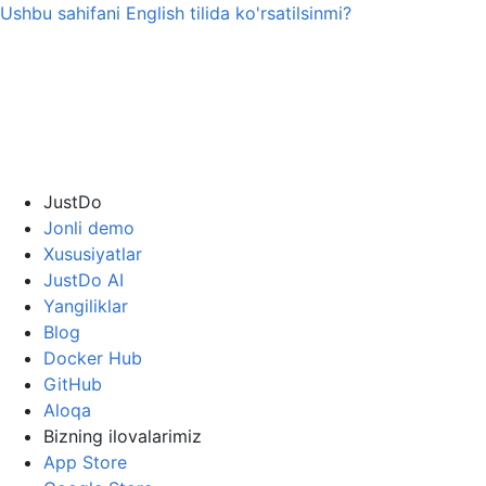
Ushbu sahifani
English
tilida ko'rsatilsinmi?
JustDo
Jonli demo
Xususiyatlar
JustDo AI
Yangiliklar
Blog
Docker Hub
GitHub
Aloqa
Bizning ilovalarimiz
App Store