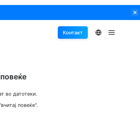
Контакт
 повеќе
ат во датотеки.
вчитај повеќе".