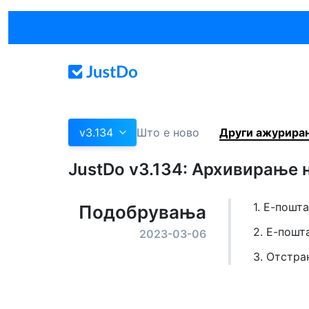
v3.134
Што е ново
Други ажурира
JustDo v3.134: Архивирање 
1. Е-пошт
Подобрувања
2. Е-пошт
2023-03-06
3. Отстра