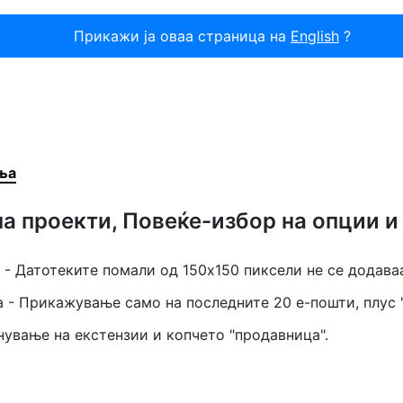
Прикажи ја оваа страница на
English
?
ња
на проекти, Повеќе-избор на опции и
а - Датотеките помали од 150x150 пиксели не се додава
а - Прикажување само на последните 20 е-пошти, плус "
нување на екстензии и копчето "продавница".