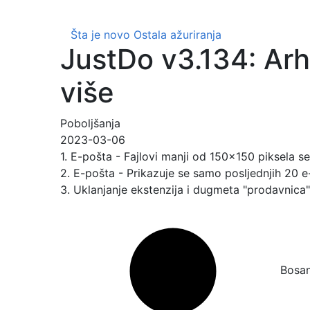
Šta je novo
Ostala ažuriranja
JustDo v3.134: Arhi
više
Poboljšanja
2023-03-06
1. E-pošta - Fajlovi manji od 150x150 piksela se
2. E-pošta - Prikazuje se samo posljednjih 20 e-m
3. Uklanjanje ekstenzija i dugmeta "prodavnica"
Bosan