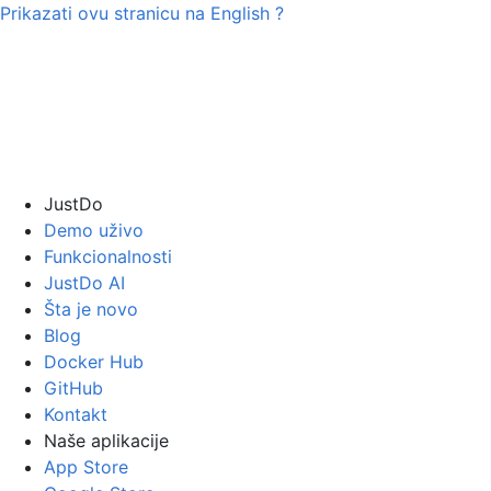
Prikazati ovu stranicu na
English
?
JustDo
Demo uživo
Funkcionalnosti
JustDo AI
Šta je novo
Blog
Docker Hub
GitHub
Kontakt
Naše aplikacije
App Store