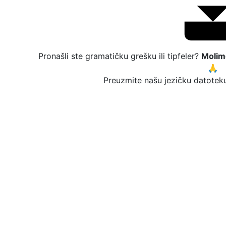
Pronašli ste gramatičku grešku ili tipfeler?
Molim
🙏
Preuzmite našu jezičku datoteku