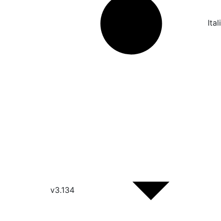
Ita
v3.134