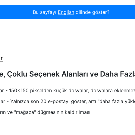
Bu sayfayı
English
dilinde göster?
er
e, Çoklu Seçenek Alanları ve Daha Fazl
lar - 150x150 pikselden küçük dosyalar, dosyalara eklenmez
lar - Yalnızca son 20 e-postayı göster, artı "daha fazla yükl
arın ve "mağaza" düğmesinin kaldırılması.