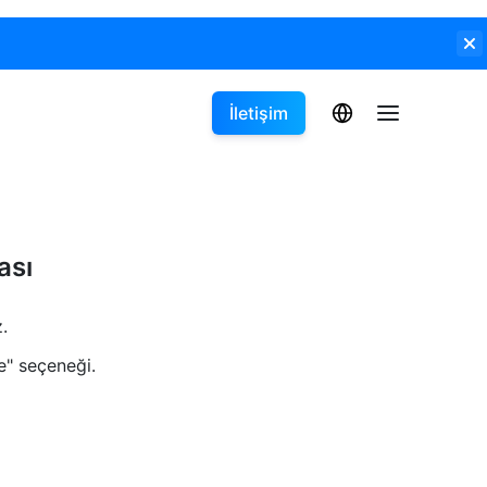
İletişim
ası
.
e" seçeneği.