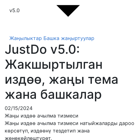
v5.0
Жаңылыктар
Башка жаңыртуулар
JustDo v5.0:
Жакшыртылган
издөө, жаңы тема
жана башкалар
02/15/2024
Жаңы издөө ачылма тизмеси
Жаңы издөө ачылма тизмеси натыйжаларды дароо
көрсөтүп, издөөнү тездетип жана
жөнөкөйлөштүрөт.