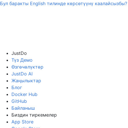
Бул баракты
English
тилинде көрсөтүүнү каалайсызбы?
JustDo
Түз Демо
Өзгөчөлүктөр
JustDo AI
Жаңылыктар
Блог
Docker Hub
GitHub
Байланыш
Биздин тиркемелер
App Store