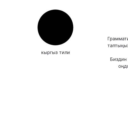
Граммати
таптыңы
кыргыз тили
Биздин 
оңд