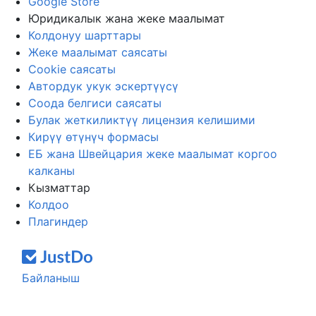
Google Store
Юридикалык жана жеке маалымат
Колдонуу шарттары
Жеке маалымат саясаты
Cookie саясаты
Автордук укук эскертүүсү
Соода белгиси саясаты
Булак жеткиликтүү лицензия келишими
Кирүү өтүнүч формасы
ЕБ жана Швейцария жеке маалымат коргоо
калканы
Кызматтар
Колдоо
Плагиндер
Байланыш