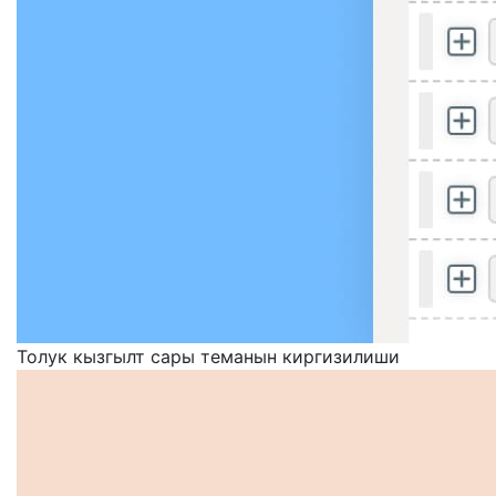
Толук кызгылт сары теманын киргизилиши