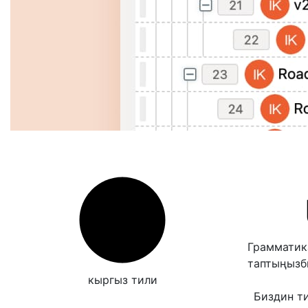
Грамматик
таптыңыз
кыргыз тили
Биздин т