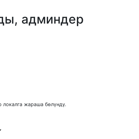
лды, админдер
 локалга жараша бөлүндү.