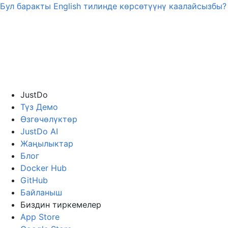
Бул баракты
English
тилинде көрсөтүүнү каалайсызбы?
JustDo
Түз Демо
Өзгөчөлүктөр
JustDo AI
Жаңылыктар
Блог
Docker Hub
GitHub
Байланыш
Биздин тиркемелер
App Store