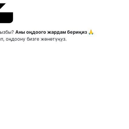
ңызбы?
Аны оңдоого жардам бериңиз 🙏
п, оңдоону бизге жөнөтүңүз.