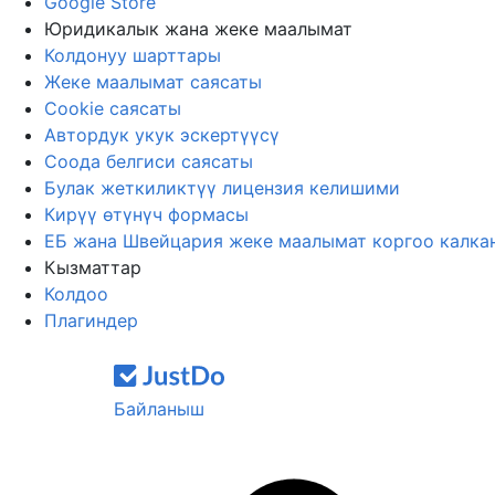
Google Store
Юридикалык жана жеке маалымат
Колдонуу шарттары
Жеке маалымат саясаты
Cookie саясаты
Автордук укук эскертүүсү
Соода белгиси саясаты
Булак жеткиликтүү лицензия келишими
Кирүү өтүнүч формасы
ЕБ жана Швейцария жеке маалымат коргоо калка
Кызматтар
Колдоо
Плагиндер
Байланыш