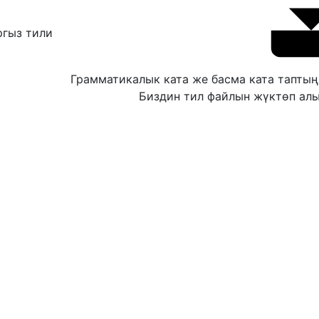
ргыз тили
Грамматикалык ката же басма ката тапты
Биздин тил файлын жүктөп алы