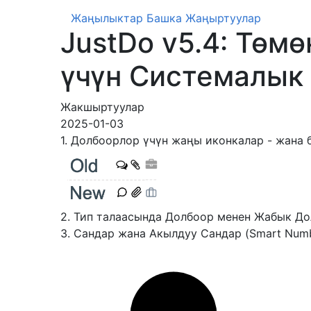
Жаңылыктар
Башка Жаңыртуулар
JustDo v5.4: Төм
үчүн Системалык
Жакшыртуулар
2025-01-03
1. Долбоорлор үчүн жаңы иконкалар - жана
2. Тип талаасында Долбоор менен Жабык Д
3. Сандар жана Акылдуу Сандар (Smart Nu