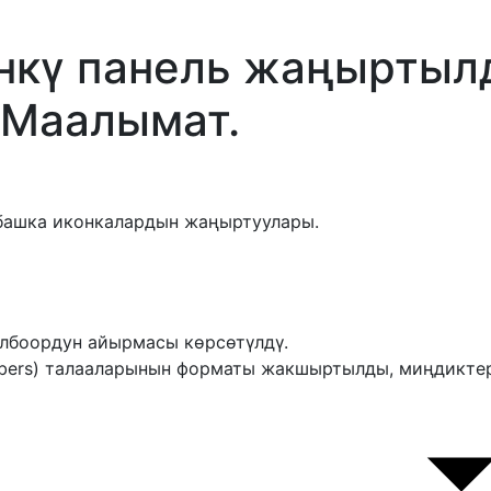
өнкү панель жаңырты
 Маалымат.
 башка иконкалардын жаңыртуулары.
олбоордун айырмасы көрсөтүлдү.
mbers) талааларынын форматы жакшыртылды, миңдиктер