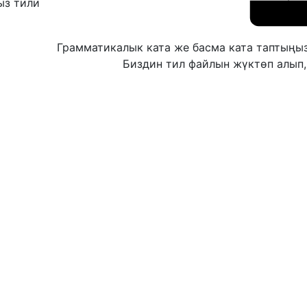
ыз тили
Грамматикалык ката же басма ката таптың
Биздин тил файлын жүктөп алып,