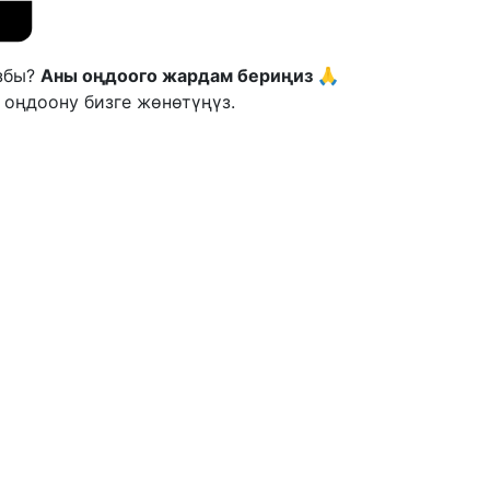
ызбы?
Аны оңдоого жардам бериңиз 🙏
 оңдоону бизге жөнөтүңүз.