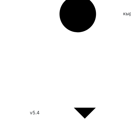
кы
v5.4