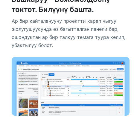
токтот. Билүүнү башта.
Ар бир кайталануучу проектти карап чыгуу
жолугушуусунда өз багытталган панели бар,
ошондуктан ар бир талкуу темага туура келип,
убактылуу болот.