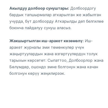
Акылдуу долбоор сунуштары:
Долбоордогу
бардык тапшырмалар аткарылган же жабылган
учурда, бүт долбоорду Аткарылды деп белгилөө
боюнча пайдалуу сунуш аласыз.
Жакшыртылган иш-аракет көзөмөлү:
Иш-
аракет журналы эми төмөнкүлөр үчүн
жаңыртуулардын жана өзгөртүүлөрдүн толук
тарыхын көрсөтөт: Сыпаттоо, Долбоорлор жана
Бөлүмдөр, ошондо эмне болгонун жана качан
болгонун көрүү жеңилирээк.