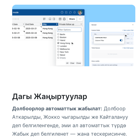
Дагы Жаңыртуулар
Долбоорлор автоматтык жабылат:
Долбоор
Аткарылды, Жокко чыгарылды же Кайталануу
деп белгиленгенде, эми ал автоматтык түрдө
Жабык деп белгиленет — жана тескерисинче.