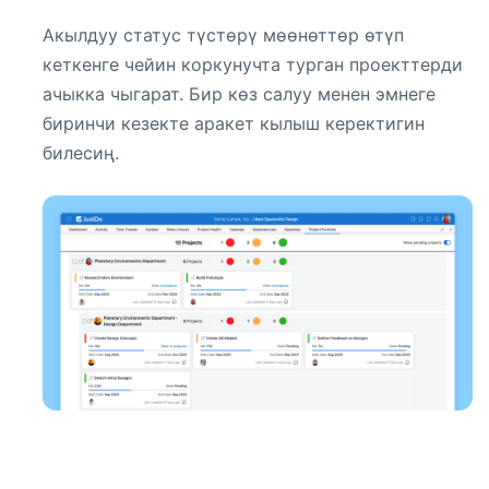
Акылдуу статус түстөрү мөөнөттөр өтүп
кеткенге чейин коркунучта турган проекттерди
ачыкка чыгарат. Бир көз салуу менен эмнеге
биринчи кезекте аракет кылыш керектигин
билесиң.