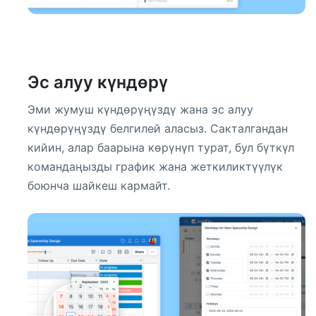
Эс алуу күндөрү
Эми жумуш күндөрүңүздү жана эс алуу
күндөрүңүздү белгилей аласыз. Сакталгандан
кийин, алар баарына көрүнүп турат, бул бүткүл
командаңызды график жана жеткиликтүүлүк
боюнча шайкеш кармайт.