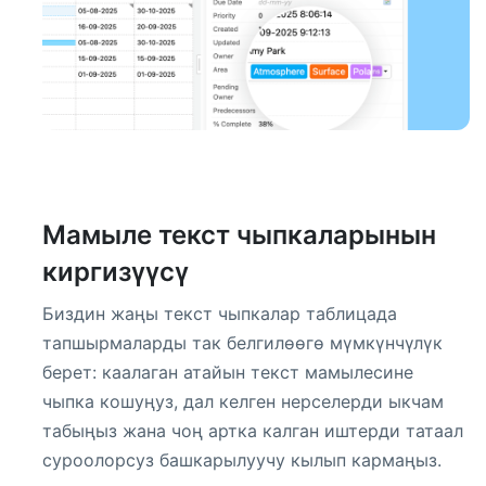
Мамыле текст чыпкаларынын
киргизүүсү
Биздин жаңы текст чыпкалар таблицада
тапшырмаларды так белгилөөгө мүмкүнчүлүк
берет: каалаган атайын текст мамылесине
чыпка кошуңуз, дал келген нерселерди ыкчам
табыңыз жана чоң артка калган иштерди татаал
суроолорсуз башкарылуучу кылып кармаңыз.