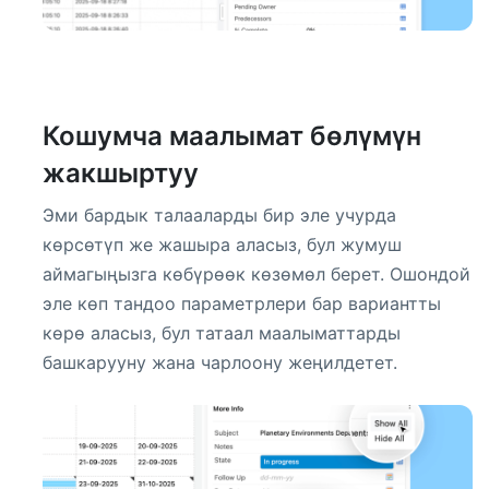
Кошумча маалымат бөлүмүн
жакшыртуу
Эми бардык талааларды бир эле учурда
көрсөтүп же жашыра аласыз, бул жумуш
аймагыңызга көбүрөөк көзөмөл берет. Ошондой
эле көп тандоо параметрлери бар вариантты
көрө аласыз, бул татаал маалыматтарды
башкарууну жана чарлоону жеңилдетет.