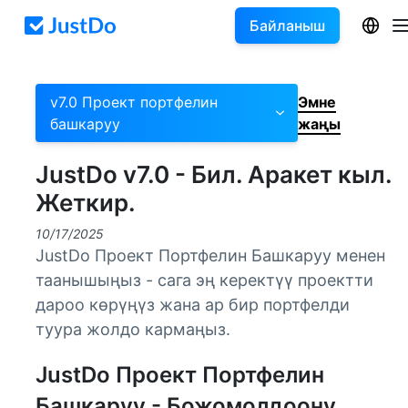
Байланыш
v7.0 Проект портфелин
Эмне
башкаруу
жаңы
JustDo v7.0 - Бил. Аракет кыл.
Жеткир.
10/17/2025
JustDo Проект Портфелин Башкаруу менен
таанышыңыз - сага эң керектүү проектти
дароо көрүңүз жана ар бир портфелди
туура жолдо кармаңыз.
JustDo Проект Портфелин
Башкаруу - Божомолдоону