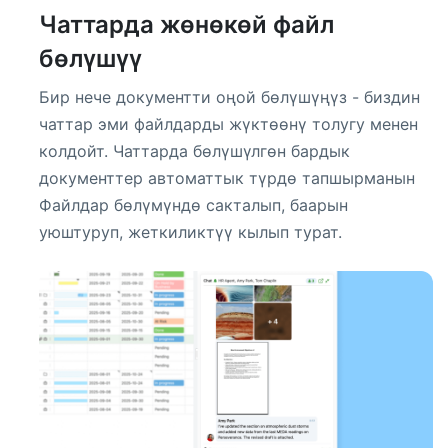
Чаттарда жөнөкөй файл
бөлүшүү
Бир нече документти оңой бөлүшүңүз - биздин
чаттар эми файлдарды жүктөөнү толугу менен
колдойт. Чаттарда бөлүшүлгөн бардык
документтер автоматтык түрдө тапшырманын
Файлдар бөлүмүндө сакталып, баарын
уюштуруп, жеткиликтүү кылып турат.