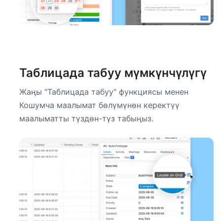
Таблицада табуу мүмкүнчүлүгү
Жаңы "Таблицада табуу" функциясы менен
Кошумча маалымат бөлүмүнөн керектүү
маалыматты түздөн-түз табыңыз.