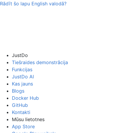
Rādīt šo lapu
English
valodā?
JustDo
Tiešraides demonstrācija
Funkcijas
JustDo AI
Kas jauns
Blogs
Docker Hub
GitHub
Kontakti
Mūsu lietotnes
App Store