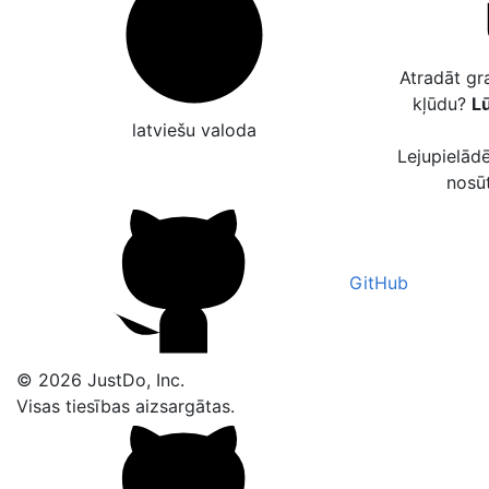
Atradāt gr
kļūdu?
Lū
latviešu valoda
Lejupielādē
nosū
GitHub
© 2026 JustDo, Inc.
Visas tiesības aizsargātas.