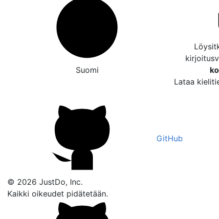
Löysitk
kirjoitus
Suomi
ko
Lataa kielit
GitHub
© 2026 JustDo, Inc.
Kaikki oikeudet pidätetään.