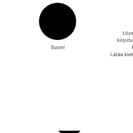
Löys
kirjoit
Suomi
Lataa kiel