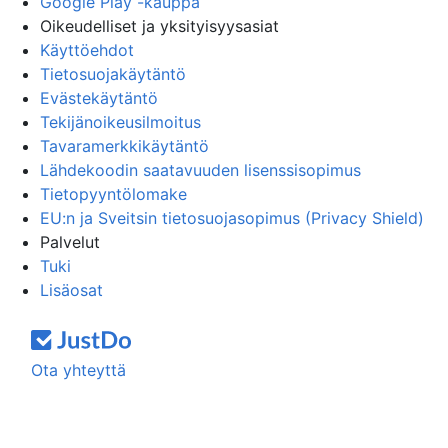
Google Play -kauppa
Oikeudelliset ja yksityisyysasiat
Käyttöehdot
Tietosuojakäytäntö
Evästekäytäntö
Tekijänoikeusilmoitus
Tavaramerkkikäytäntö
Lähdekoodin saatavuuden lisenssisopimus
Tietopyyntölomake
EU:n ja Sveitsin tietosuojasopimus (Privacy Shield)
Palvelut
Tuki
Lisäosat
Ota yhteyttä