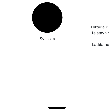
Hittade d
felstavn
Svenska
Ladda ner