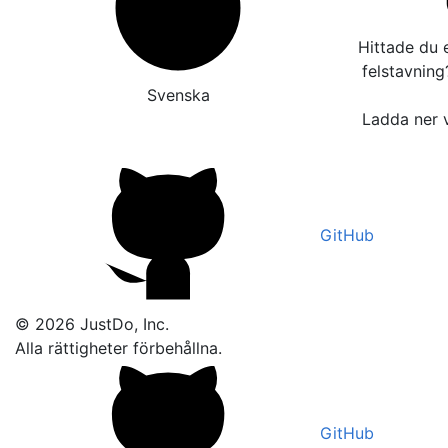
Hittade du e
felstavnin
Svenska
Ladda ner v
GitHub
© 2026 JustDo, Inc.
Alla rättigheter förbehållna.
GitHub