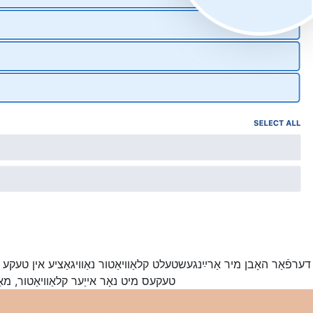
. דערפֿאַר האָבן מיר אַרײַנגעשטעלט קלאַוויאַטור נאַוויגאַציע אין טעקע 
טעקעס מיט נאָר אייַער קלאַוויאַטור, מא