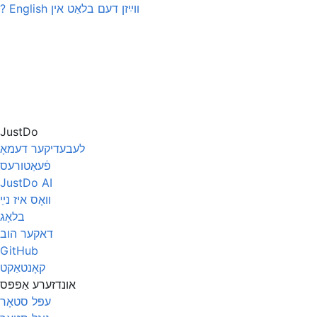
ווײַזן דעם בלאַט אין
English
?
JustDo
לעבעדיקער דעמאָ
פֿעאַטורעס
JustDo AI
װאָס איז נײַ
בלאָג
דאקער הוב
GitHub
קאָנטאַקט
אונדזערע אַפּפּס
עפּל סטאָר