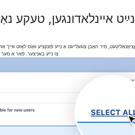
ָנאַליטעט, מיר האָבן צוגעלייגט אַ נײַע פֿונקציע וואָס לאָזט אייך אויס
צו נײַע באַניצער. פֿאַר אַ מער 