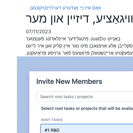
וואָס איז נײַ
אַנדערע דערהייַנטיקונגען
07/11/2023
באַנײַט JustDo מיטגלידער איינלאדונג פֿענצטער
קלייַבן אַלע אויפגאבן מיט נאָר איין קליק ווען איר לייגט
עפֿעקטיוו אַרייַנשטעלן פּראָצעס פֿאַר גרויסע פּראָיעקטן.