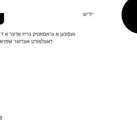
ייִדיש
געפֿונען אַ גראַמאַטיק גרײַז אָדער אַ 
דאַונלאָודט אונדזער שפּראַ
8