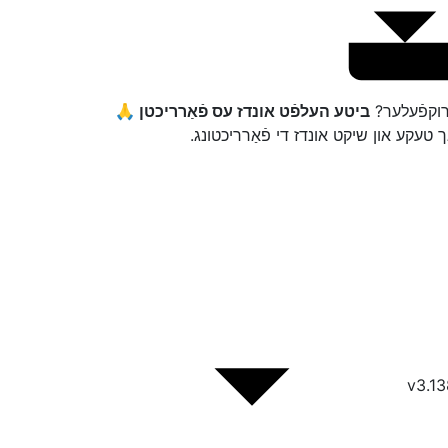
דרוקפֿעלער?
ביטע העלפֿט אונדז עס פֿאַרריכטן 🙏
ך טעקע און שיקט אונדז די פֿאַרריכטונג.
v3.13