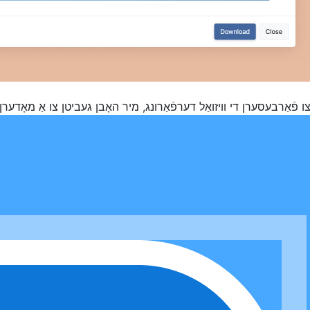
ו פֿאַרבעסערן די וויזואַל דערפֿאַרונג, מיר האָבן געביטן צו אַ מאָדערן