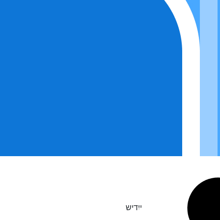
ייִדיש