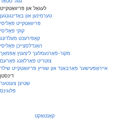
גוגל סטאָר
לעגאַל און פּריוואַטקייט
טערמינען און באַדינגונגען
פּריוואַטקייט פּאָליסי
קוקי פּאָליסי
קאָפּירעכט מעלדונג
האַנדלסצייכן פּאָליסי
מקור-פֿאַרנעמלעך ליצענץ אָפּמאַך
צוטריט פאַרלאַנג פאָרעם
אייראָפּעישער פאַרבאַנד און שווייץ פּריוואַטקייט שילד
דינסטן
שטיצן צענטער
פּלוגינס
קאָנטאַקט