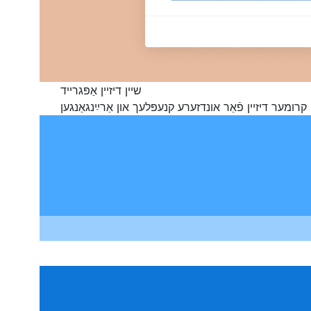
שיין דיזיין אַפּגרייד
 קרומער דיזיין פֿאַר אונדזערע קנעפּלעך און אַרײַנגאַנגען