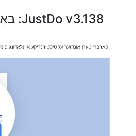
JustDo v3.138: באַנײַט איינלאדונגען, טעקע נאַוויגאַציע, דיזיין און מער
פֿאַרברייטערן אונדזער עקסיסטירנדיקע איינלאדונג פֿונקציא