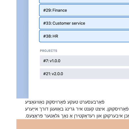
פֿאַרבעסערט טעקע פֿאָרויסקוק נאַוויגאַציע
פֿאָרויסקוקן. איצט קענט איר גרינג באַוועגן דורך אייַערע
ַכן איבערקוקן און רעדאַקטירן אַ נאָך גלאַטער פּראָצעס.