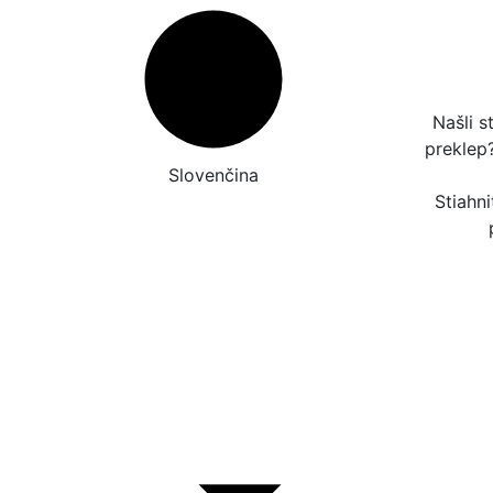
Našli s
preklep
Slovenčina
Stiahni