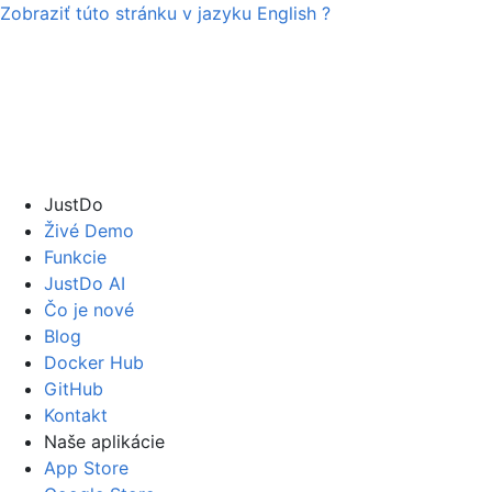
Zobraziť túto stránku v jazyku
English
?
JustDo
Živé Demo
Funkcie
JustDo AI
Čo je nové
Blog
Docker Hub
GitHub
Kontakt
Naše aplikácie
App Store