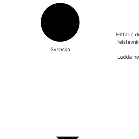
Hittade d
felstavn
Svenska
Ladda ner