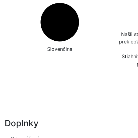
Našli s
preklep
Slovenčina
Stiahni
Doplnky