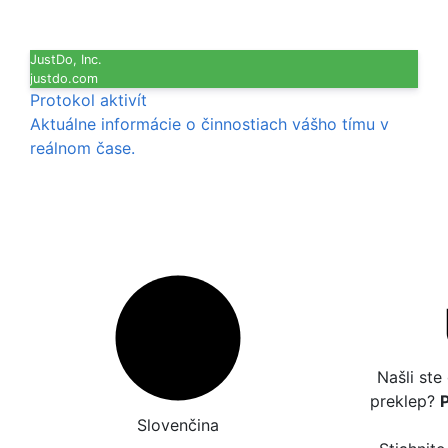
JustDo, Inc.
justdo.com
Protokol aktivít
Aktuálne informácie o činnostiach vášho tímu v
reálnom čase.
Našli ste
preklep?
Slovenčina