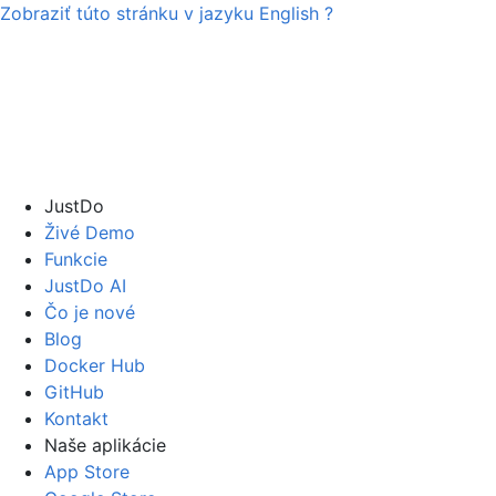
Zobraziť túto stránku v jazyku
English
?
JustDo
Živé Demo
Funkcie
JustDo AI
Čo je nové
Blog
Docker Hub
GitHub
Kontakt
Naše aplikácie
App Store