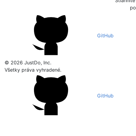
Stiahnite
po
GitHub
© 2026 JustDo, Inc.
Všetky práva vyhradené.
GitHub