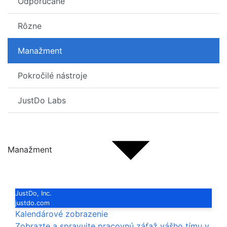
Odporúčané
Rôzne
Manažment
Pokročilé nástroje
JustDo Labs
Manažment
JustDo, Inc.
justdo.com
Kalendárové zobrazenie
Zobrazte a spravujte pracovnú záťaž vášho tímu v