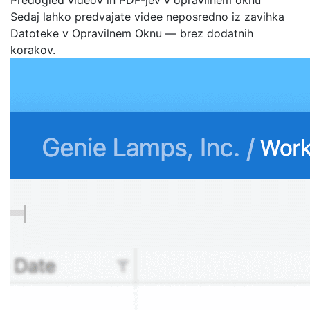
Predogled videov in PDF-jev v opravilnem oknu
Sedaj lahko predvajate videe neposredno iz zavihka
Datoteke v Opravilnem Oknu — brez dodatnih
korakov.