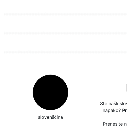
Ste našli sl
napako?
P
slovenščina
Prenesite 