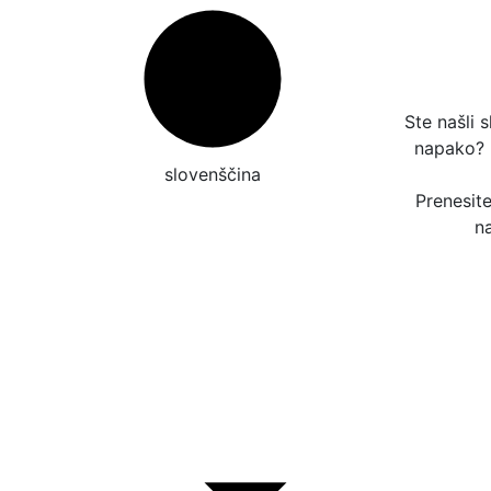
Ste našli 
napako?
slovenščina
Prenesit
n