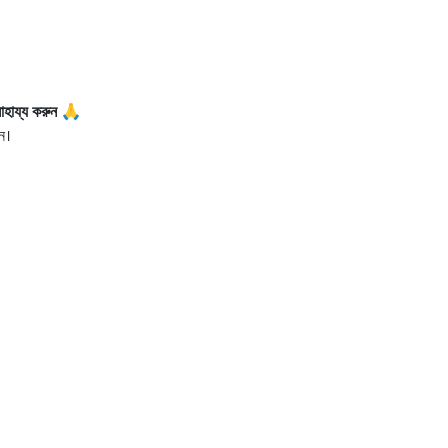
াহায্য করুন 🙏
ন।