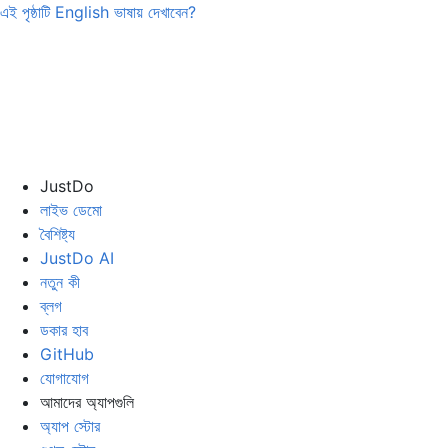
এই পৃষ্ঠাটি
English
ভাষায় দেখাবেন?
JustDo
লাইভ ডেমো
বৈশিষ্ট্য
JustDo AI
নতুন কী
ব্লগ
ডকার হাব
GitHub
যোগাযোগ
আমাদের অ্যাপগুলি
অ্যাপ স্টোর