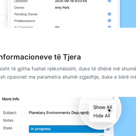
 Informacioneve të Tjera
isht të gjitha fushat njëkohësisht, duke të dhënë më shumë
kosh opsionet me parametra shumë-zgjedhje, duke e bërë m