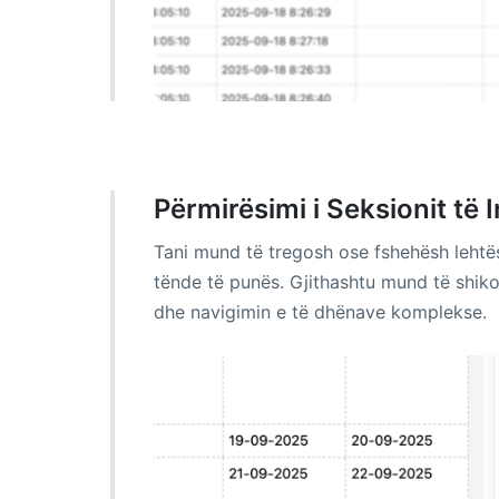
Përmirësimi i Seksionit të
Tani mund të tregosh ose fshehësh lehtës
tënde të punës. Gjithashtu mund të shi
dhe navigimin e të dhënave komplekse.