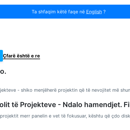
Ta shfaqim këtë faqe në
English
?
Çfarë është e re
o.
jekteve - shiko menjëherë projektin që të nevojitet më sh
it të Projekteve - Ndalo hamendjet. Fill
 projektit merr panelin e vet të fokusuar, kështu që çdo dis