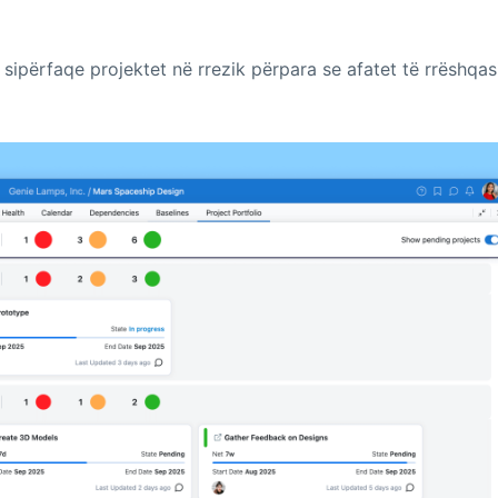
në sipërfaqe projektet në rrezik përpara se afatet të rrëshqas