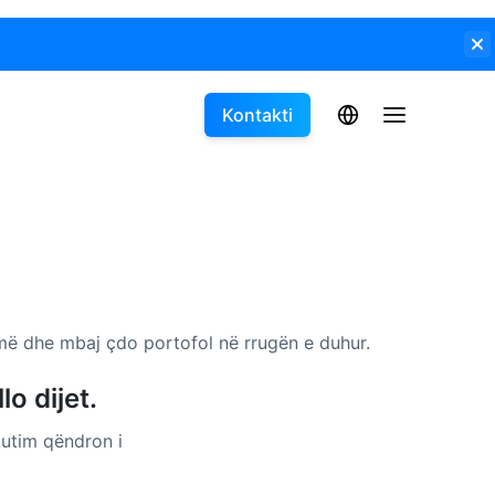
Kontakti
umë dhe mbaj çdo portofol në rrugën e duhur.
o dijet.
kutim qëndron i