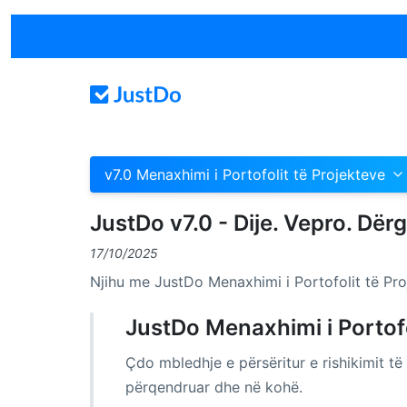
v7.0 Menaxhimi i Portofolit të Projekteve
JustDo v7.0 - Dije. Vepro. Dërg
17/10/2025
Njihu me JustDo Menaxhimi i Portofolit të Pro
JustDo Menaxhimi i Portofol
Çdo mbledhje e përsëritur e rishikimit të
përqendruar dhe në kohë.