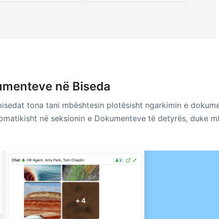
umenteve në Biseda
isedat tona tani mbështesin plotësisht ngarkimin e dokume
matikisht në seksionin e Dokumenteve të detyrës, duke mba