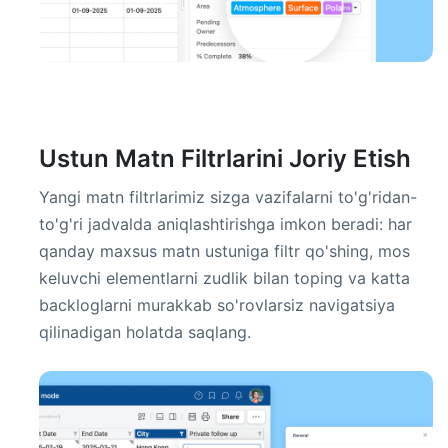
Ustun Matn Filtrlarini Joriy Etish
Yangi matn filtrlarimiz sizga vazifalarni to'g'ridan-
to'g'ri jadvalda aniqlashtirishga imkon beradi: har
qanday maxsus matn ustuniga filtr qo'shing, mos
keluvchi elementlarni zudlik bilan toping va katta
backloglarni murakkab so'rovlarsiz navigatsiya
qilinadigan holatda saqlang.