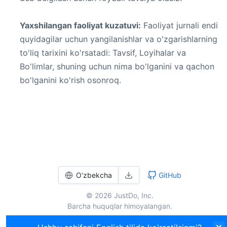
Yaxshilangan faoliyat kuzatuvi:
Faoliyat jurnali endi
quyidagilar uchun yangilanishlar va o'zgarishlarning
to'liq tarixini ko'rsatadi: Tavsif, Loyihalar va
Bo'limlar, shuning uchun nima bo'lganini va qachon
bo'lganini ko'rish osonroq.
O‘zbekcha
GitHub
© 2026 JustDo, Inc.
Barcha huquqlar himoyalangan.