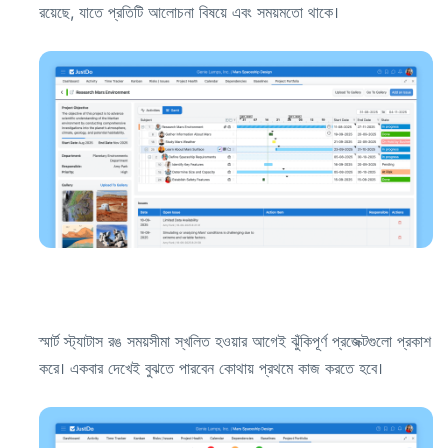
রয়েছে, যাতে প্রতিটি আলোচনা বিষয়ে এবং সময়মতো থাকে।
স্মার্ট স্ট্যাটাস রঙ সময়সীমা স্খলিত হওয়ার আগেই ঝুঁকিপূর্ণ প্রজেক্টগুলো প্রকাশ
করে। একবার দেখেই বুঝতে পারবেন কোথায় প্রথমে কাজ করতে হবে।