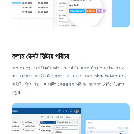
কলাম টেক্সট ফিল্টার পরিচয়
আমাদের নতুন টেক্সট ফিল্টার আপনাকে সরাসরি টেবিলে টাস্ক পরিশোধন করতে
দেয়: যেকোনো কাস্টম টেক্সট কলামে ফিল্টার যোগ করুন, তাৎক্ষণিক মিলে যাওয়া
আইটেম খুঁজে নিন, এবং জটিল ক্যোয়ারি ছাড়াই বড় ব্যাকলগ নেভিগেটযোগ্য
রাখুন।