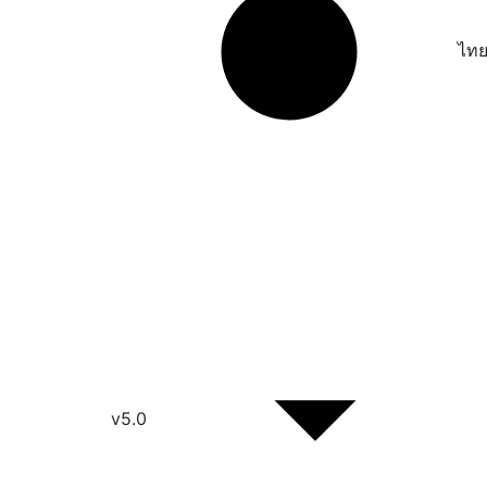
ไท
v5.0