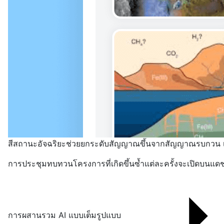
สีสถานะอัจฉริยะช่วยยกระดับสัญญาณขึ้นจากสัญญาณรบกวน เผย
การประชุมทบทวนโครงการที่เกิดขึ้นซ้ำแต่ละครั้งจะเปิดบนแดชบ
การผสานรวม AI แบบเต็มรูปแบบ