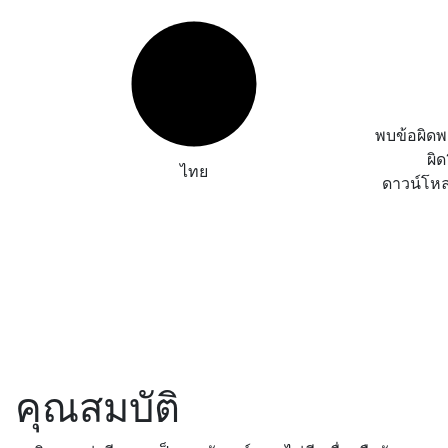
พบข้อผิด
ผิ
ไทย
ดาวน์โห
คุณสมบัติ