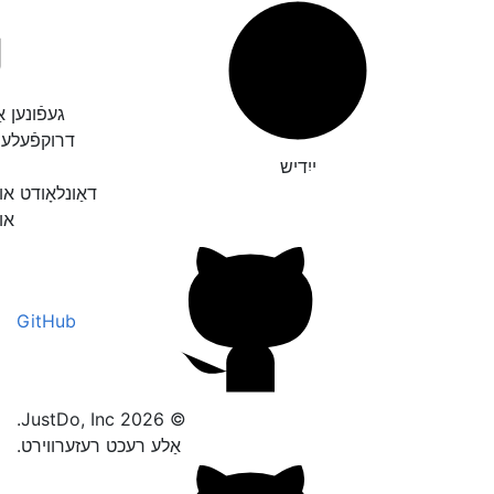
געפֿונען א
דרוקפֿעלע
ייִדיש
דאַונלאָודט א
אונ
GitHub
© 2026 JustDo, Inc.
אַלע רעכט רעזערווירט.