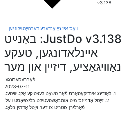
v3.138
וואָס איז נײַ
אַנדערע דערהייַנטיקונגען
JustDo v3.138: באַנײַט
איינלאדונגען, טעקע
נאַוויגאַציע, דיזיין און מער
פֿאַרבעסערונגען
2023-07-11
1. לאָודינג אינדיקאַטאָרס פֿאַר טשאַט לעצטיקע אַקטיוויטעט
2. זייַטל אַדמינס מיט אומבאַשטעטיקט בליצפּאָסט וועלן
פֿאַרלירן צוטריט צו דער זייַטל אַדמין בלאַט