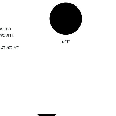
געפֿונע
דרוקפֿע
ייִדיש
דאַונלאָודט