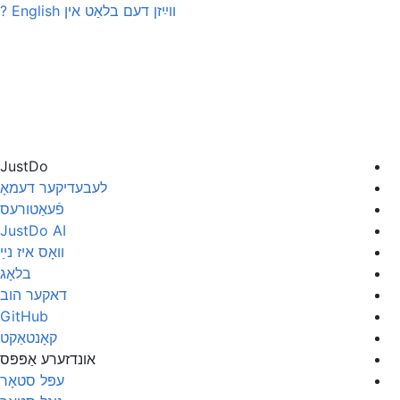
ווײַזן דעם בלאַט אין
English
?
JustDo
לעבעדיקער דעמאָ
פֿעאַטורעס
JustDo AI
װאָס איז נײַ
בלאָג
דאקער הוב
GitHub
קאָנטאַקט
אונדזערע אַפּפּס
עפּל סטאָר