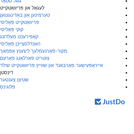
גוגל סטאָר
לעגאַל און פּריוואַטקייט
טערמינען און באַדינגונגען
פּריוואַטקייט פּאָליסי
קוקי פּאָליסי
קאָפּירעכט מעלדונג
האַנדלסצייכן פּאָליסי
מקור-פֿאַרנעמלעך ליצענץ אָפּמאַך
צוטריט פאַרלאַנג פאָרעם
אייראָפּעישער פאַרבאַנד און שווייץ פּריוואַטקייט שילד
דינסטן
שטיצן צענטער
פּלוגינס