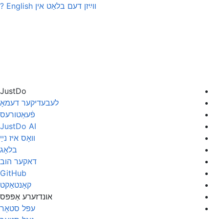
ווײַזן דעם בלאַט אין
English
?
JustDo
לעבעדיקער דעמאָ
פֿעאַטורעס
JustDo AI
װאָס איז נײַ
בלאָג
דאקער הוב
GitHub
קאָנטאַקט
אונדזערע אַפּפּס
עפּל סטאָר