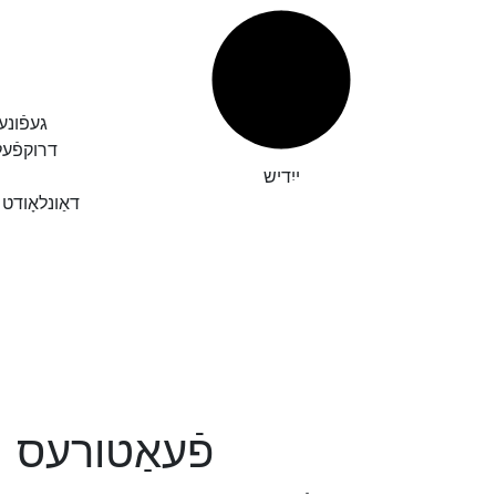
געפֿונע
דרוקפֿע
ייִדיש
דאַונלאָודט
פֿעאַטורעס