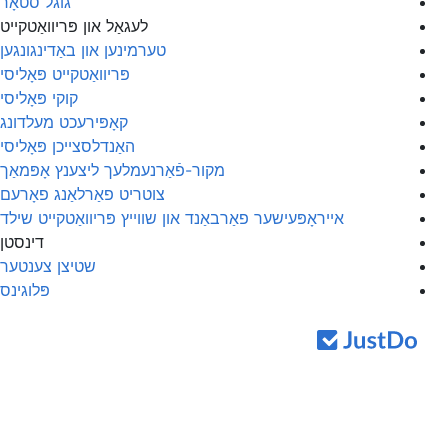
גוגל סטאָר
לעגאַל און פּריוואַטקייט
טערמינען און באַדינגונגען
פּריוואַטקייט פּאָליסי
קוקי פּאָליסי
קאָפּירעכט מעלדונג
האַנדלסצייכן פּאָליסי
מקור-פֿאַרנעמלעך ליצענץ אָפּמאַך
צוטריט פאַרלאַנג פאָרעם
אייראָפּעישער פאַרבאַנד און שווייץ פּריוואַטקייט שילד
דינסטן
שטיצן צענטער
פּלוגינס