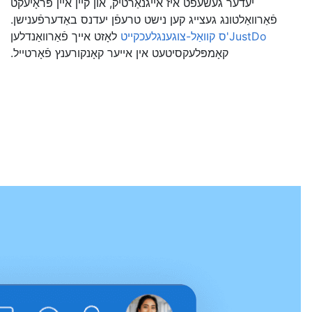
יעדער געשעפֿט איז אייגנאַרטיק, און קיין איין פּראָיעקט
פֿאַרוואַלטונג געצייג קען נישט טרעפֿן יעדנס באַדערפֿענישן.
JustDo'ס קוואַל-צוגענגלעכקייט
לאָזט אייך פֿאַרוואַנדלען
קאָמפּלעקסיטעט אין אייער קאָנקורענץ פֿאָרטייל.