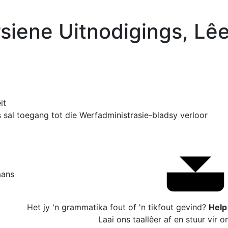
siene Uitnodigings, Lêe
it
sal toegang tot die Werfadministrasie-bladsy verloor
aans
Het jy 'n grammatika fout of 'n tikfout gevind?
Help
Laai ons taallêer af en stuur vir on