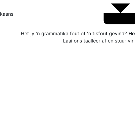
ikaans
Het jy 'n grammatika fout of 'n tikfout gevind?
He
Laai ons taallêer af en stuur vir