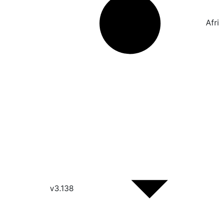
Afr
v3.138