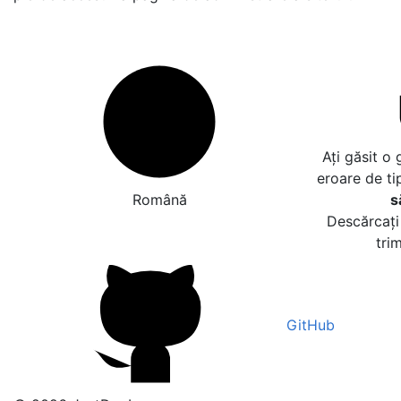
Ați găsit o
eroare de ti
Română
s
Descărcați 
tri
GitHub