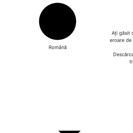
Ați găsit
eroare de
Română
Descărcaț
t