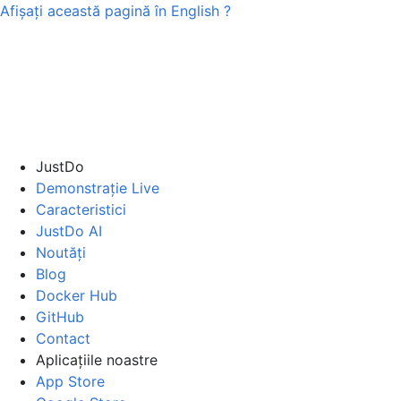
Afișați această pagină în
English
?
JustDo
Demonstrație Live
Caracteristici
JustDo AI
Noutăți
Blog
Docker Hub
GitHub
Contact
Aplicațiile noastre
App Store