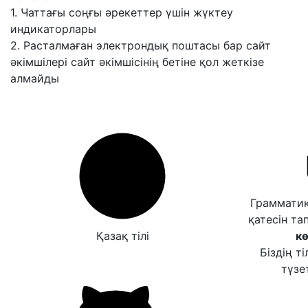
1. Чаттағы соңғы әрекеттер үшін жүктеу
индикаторлары
2. Расталмаған электрондық поштасы бар сайт
әкімшілері сайт әкімшісінің бетіне қол жеткізе
алмайды
Грамматик
қатесін та
Қазақ тілі
кө
Біздің т
түзет