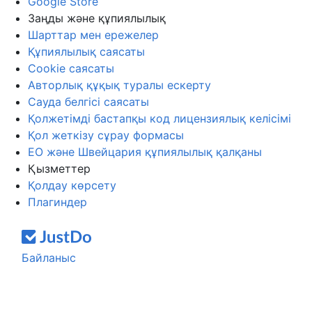
Google Store
Заңды және құпиялылық
Шарттар мен ережелер
Құпиялылық саясаты
Cookie саясаты
Авторлық құқық туралы ескерту
Сауда белгісі саясаты
Қолжетімді бастапқы код лицензиялық келісімі
Қол жеткізу сұрау формасы
ЕО және Швейцария құпиялылық қалқаны
Қызметтер
Қолдау көрсету
Плагиндер
Байланыс