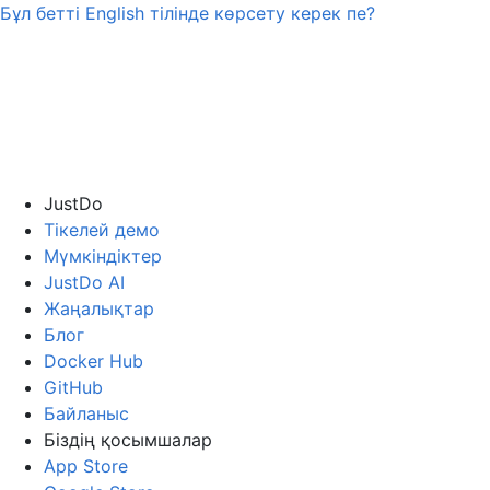
Бұл бетті
English
тілінде көрсету керек пе?
JustDo
Тікелей демо
Мүмкіндіктер
JustDo AI
Жаңалықтар
Блог
Docker Hub
GitHub
Байланыс
Біздің қосымшалар
App Store