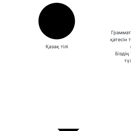
Граммат
қатесін 
Қазақ тілі
Біздің
түз