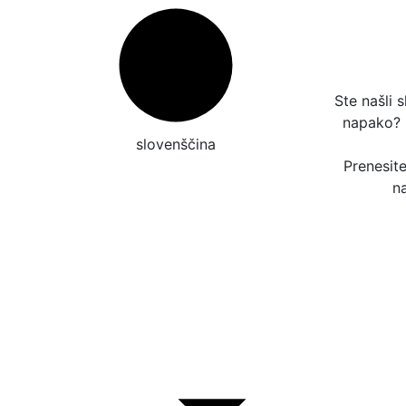
Ste našli 
napako?
slovenščina
Prenesit
n