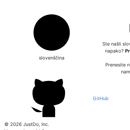
Ste našli sl
napako?
P
slovenščina
Prenesite 
nam 
GitHub
© 2026 JustDo, Inc.