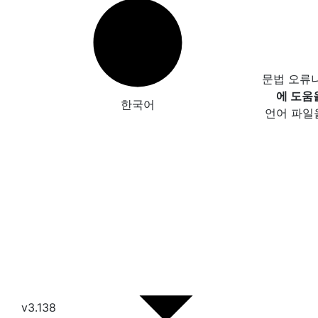
문법 오류
에 도움
한국어
언어 파일
v3.138