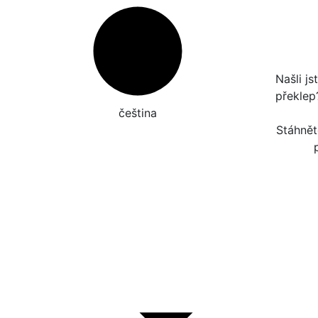
Našli j
překle
čeština‎
Stáhnět