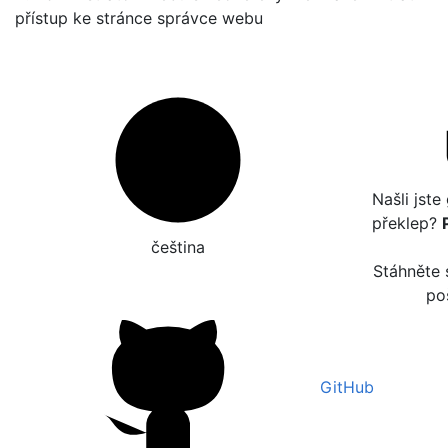
přístup ke stránce správce webu
Našli jst
překlep?
čeština‎
Stáhněte 
po
GitHub