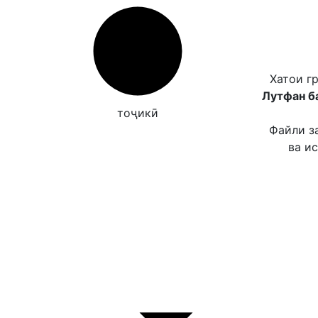
Хатои г
Лутфан б
тоҷикӣ
Файли з
ва и