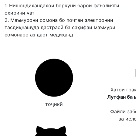
1. Нишондиҳандаҳои боркунӣ барои фаъолияти
охирини чат
2. Маъмурони сомона бо почтаи электронии
тасдиқнашуда дастрасӣ ба саҳифаи маъмури
сомонаро аз даст медиҳанд
Хатои гра
Лутфан ба 
тоҷикӣ
Файли заб
ва исл