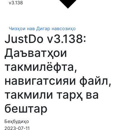
v3.138
Чизҳои нав
Дигар навсозиҳо
JustDo v3.138:
Даъватҳои
такмилёфта,
навигатсияи файл,
такмили тарҳ ва
бештар
Беҳбудиҳо
2023-07-11