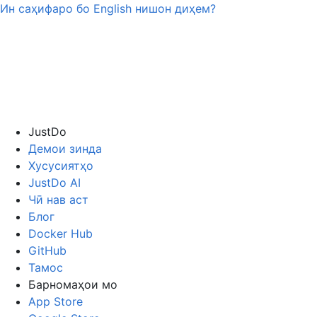
Ин саҳифаро бо
English
нишон диҳем?
JustDo
Демои зинда
Хусусиятҳо
JustDo AI
Чӣ нав аст
Блог
Docker Hub
GitHub
Тамос
Барномаҳои мо
App Store