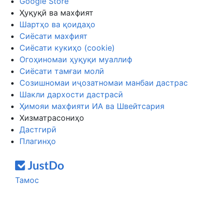
Google Store
Ҳуқуқӣ ва махфият
Шартҳо ва қоидаҳо
Сиёсати махфият
Сиёсати кукиҳо (cookie)
Огоҳиномаи ҳуқуқи муаллиф
Сиёсати тамғаи молӣ
Созишномаи иҷозатномаи манбаи дастрас
Шакли дархости дастрасӣ
Ҳимояи махфияти ИА ва Швейтсария
Хизматрасониҳо
Дастгирӣ
Плагинҳо
Тамос