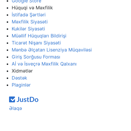
Google Store
Hüquqi və Məxfilik
İstifadə Şərtləri
Məxfilik Siyasəti
Kukilər Siyasəti
Müəllif Hüquqları Bildirişi
Ticarət Nişanı Siyasəti
Mənbə Əlçatan Lisenziya Müqaviləsi
Giriş Sorğusu Forması
Aİ və İsveçrə Məxfilik Qalxanı
Xidmətlər
Dəstək
Plaginlər
Əlaqə