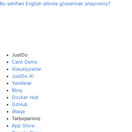
Bu səhifəni
English
dilində göstərmək istəyirsiniz?
JustDo
Canlı Demo
Xüsusiyyətlər
JustDo AI
Yeniliklər
Bloq
Docker Hub
GitHub
Əlaqə
Tətbiqlərimiz
App Store