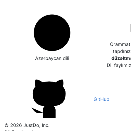
Qrammatik
tapdını
Azərbaycan dili
düzəltm
Dil faylımı
GitHub
© 2026 JustDo, Inc.