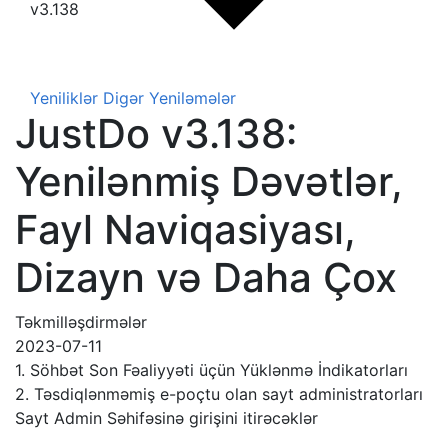
v3.138
Yeniliklər
Digər Yeniləmələr
JustDo v3.138:
Yenilənmiş Dəvətlər,
Fayl Naviqasiyası,
Dizayn və Daha Çox
Təkmilləşdirmələr
2023-07-11
1. Söhbət Son Fəaliyyəti üçün Yüklənmə İndikatorları
2. Təsdiqlənməmiş e-poçtu olan sayt administratorları
Sayt Admin Səhifəsinə girişini itirəcəklər