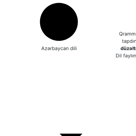
Qrammat
tapdı
Azərbaycan dili
düzəl
Dil faylı