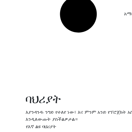
አማ
ባህሪያት
እያንዳንዱ ንግድ የተለየ ነው፣ እና ምንም አንድ የፕሮጀክት
እንዲለውጡት ያስችልዎታል።
የእኛ ልዩ ባህሪያት