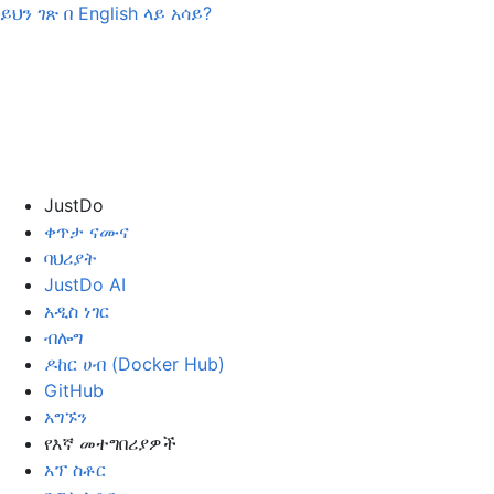
ይህን ገጽ በ
English
ላይ አሳይ?
JustDo
ቀጥታ ናሙና
ባህሪያት
JustDo AI
አዲስ ነገር
ብሎግ
ዶከር ሀብ (Docker Hub)
GitHub
አግኙን
የእኛ መተግበሪያዎች
አፕ ስቶር