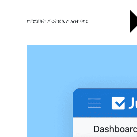
የፕሮጀክት ፖርትፎሊዮ አስተዳደር