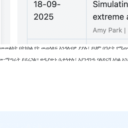
በመመልከት በትክክል የት መጠላለፍ እንዳለብዎ ያያሉ፣ ይህም ሰዓታት የሚጠ
ድመ-ማጣራት ይደረጋል። ወዲያውኑ ሲቀላቀሉ፣ እያንዳንዱ ባለድርሻ አካል አ