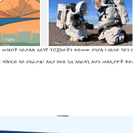
 መገደቦች ሳይታለሉ አደገኛ ፕሮጄክቶችን ቀድመው ያሳያሉ። በአንድ ዓይን 
 ዳሽቦርድ ላይ ይከፈታል፣ ለዚያ ክፍለ ጊዜ አስፈላጊ ለሆኑ መለኪያዎች ቅ