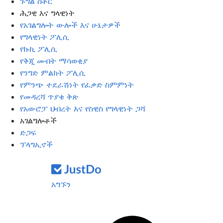
ጉግል ስቶር
ሕጋዊ እና ግላዊነት
የአገልግሎት ውሎች እና ሁኔታዎች
የግላዊነት ፖሊሲ
የኩኪ ፖሊሲ
የቅጂ መብት ማሳወቂያ
የንግድ ምልክት ፖሊሲ
የምንጭ ተደራሽነት የፈቃድ ስምምነት
የመዳረሻ ጥያቄ ቅጽ
የአውሮፓ ህብረት እና የስዊስ የግላዊነት ጋሻ
አገልግሎቶች
ድጋፍ
ፕላግኢኖች
አግኙን