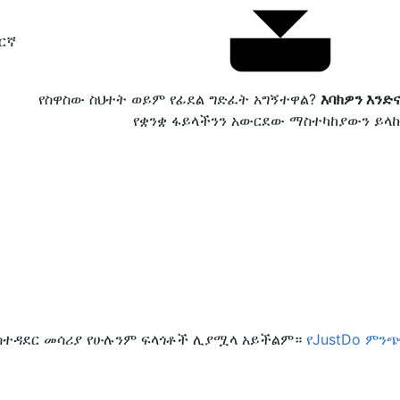
ርኛ
የስዋስው ስህተት ወይም የፊደል ግድፈት አግኝተዋል?
እባክዎን እንድ
የቋንቋ ፋይላችንን አውርደው ማስተካከያውን ይላ
 አስተዳደር መሳሪያ የሁሉንም ፍላጎቶች ሊያሟላ አይችልም።
የJustDo ምን