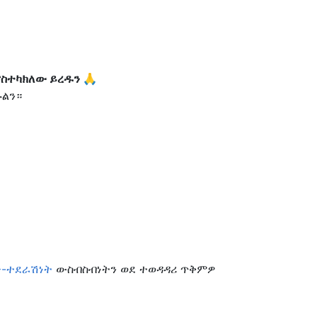
ናስተካክለው ይረዱን 🙏
ኩልን።
ጭ-ተደራሽነት
ውስብስብነትን ወደ ተወዳዳሪ ጥቅምዎ