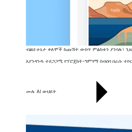
ብልህ ሁኔታ ቀለሞች ከጩኸት ውስጥ ምልክቱን ያንሳሉ፣ ጊዜ
እያንዳንዱ ተደጋጋሚ የፕሮጄክት-ግምገማ ስብሰባ በራሱ ተኮር
ሙሉ AI ውህደት