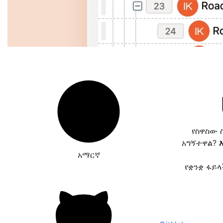
የስዋስው 
አግኝተዋል?
አማርኛ
የቋንቋ ፋይ