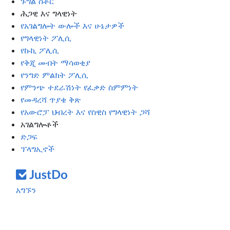
ጉግል ስቶር
ሕጋዊ እና ግላዊነት
የአገልግሎት ውሎች እና ሁኔታዎች
የግላዊነት ፖሊሲ
የኩኪ ፖሊሲ
የቅጂ መብት ማሳወቂያ
የንግድ ምልክት ፖሊሲ
የምንጭ ተደራሽነት የፈቃድ ስምምነት
የመዳረሻ ጥያቄ ቅጽ
የአውሮፓ ህብረት እና የስዊስ የግላዊነት ጋሻ
አገልግሎቶች
ድጋፍ
ፕላግኢኖች
አግኙን