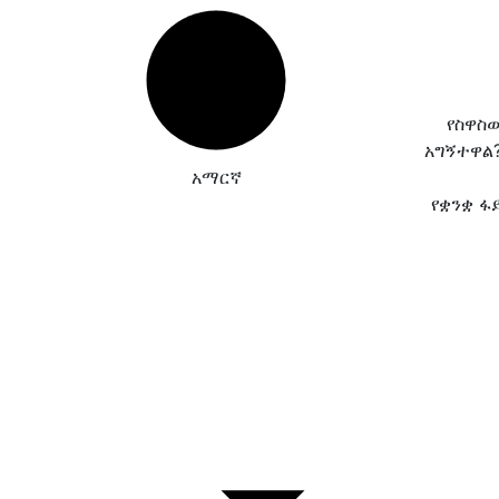
የስዋስ
አግኝተዋል
አማርኛ
የቋንቋ ፋ