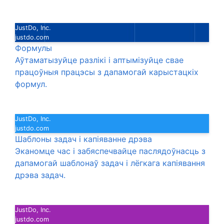
JustDo, Inc.
justdo.com
Формулы
Аўтаматызуйце разлікі і аптымізуйце свае
працоўныя працэсы з дапамогай карыстацкіх
формул.
JustDo, Inc.
justdo.com
Шаблоны задач і капіяванне дрэва
Эканомце час і забяспечвайце паслядоўнасць з
дапамогай шаблонаў задач і лёгкага капіявання
дрэва задач.
JustDo, Inc.
justdo.com