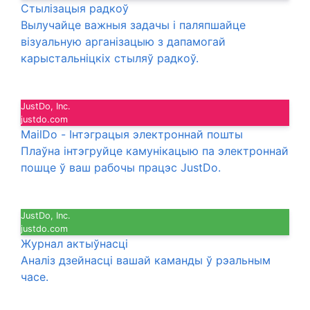
Стылізацыя радкоў
Вылучайце важныя задачы і паляпшайце
візуальную арганізацыю з дапамогай
карыстальніцкіх стыляў радкоў.
JustDo, Inc.
justdo.com
MailDo - Інтэграцыя электроннай пошты
Плаўна інтэгруйце камунікацыю па электроннай
пошце ў ваш рабочы працэс JustDo.
JustDo, Inc.
justdo.com
Журнал актыўнасці
Аналіз дзейнасці вашай каманды ў рэальным
часе.