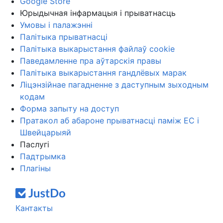
Google Store
Юрыдычная інфармацыя і прыватнасць
Умовы і палажэнні
Палітыка прыватнасці
Палітыка выкарыстання файлаў cookie
Паведамленне пра аўтарскія правы
Палітыка выкарыстання гандлёвых марак
Ліцэнзійнае пагадненне з даступным зыходным
кодам
Форма запыту на доступ
Пратакол аб абароне прыватнасці паміж ЕС і
Швейцарыяй
Паслугі
Падтрымка
Плагіны
Кантакты