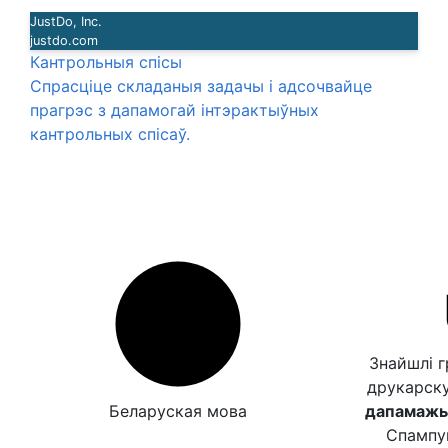
JustDo, Inc.
justdo.com
Кантрольныя спісы
Спрасціце складаныя задачы і адсочвайце
прагрэс з дапамогай інтэрактыўных
кантрольных спісаў.
Знайшлі 
друкарск
Беларуская мова
дапамажыц
Спампу