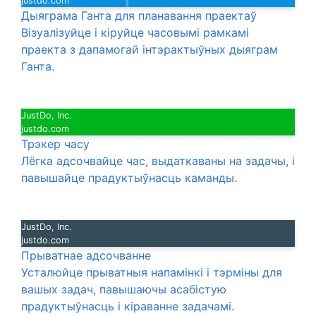
justdo.com
Дыяграма Ганта для планавання праектаў
Візуалізуйце і кіруйце часовымі рамкамі
праекта з дапамогай інтэрактыўных дыяграм
Ганта.
JustDo, Inc.
justdo.com
Трэкер часу
Лёгка адсочвайце час, выдаткаваны на задачы, і
павышайце прадуктыўнасць каманды.
JustDo, Inc.
justdo.com
Прыватнае адсочванне
Усталюйце прыватныя напамінкі і тэрміны для
вашых задач, павышаючы асабістую
прадуктыўнасць і кіраванне задачамі.