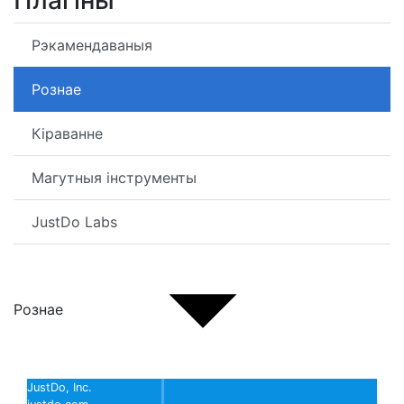
Плагіны
Рэкамендаваныя
Рознае
Кіраванне
Магутныя інструменты
JustDo Labs
Рознае
JustDo, Inc.