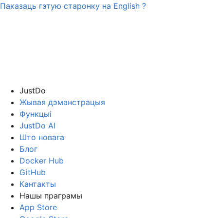
Паказаць гэтую старонку на
English
?
JustDo
Жывая дэманстрацыя
Функцыі
JustDo AI
Што новага
Блог
Docker Hub
GitHub
Кантакты
Нашы праграмы
App Store