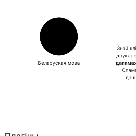
Знайшлі
друкар
Беларуская мова
дапамаж
Спамп
даш