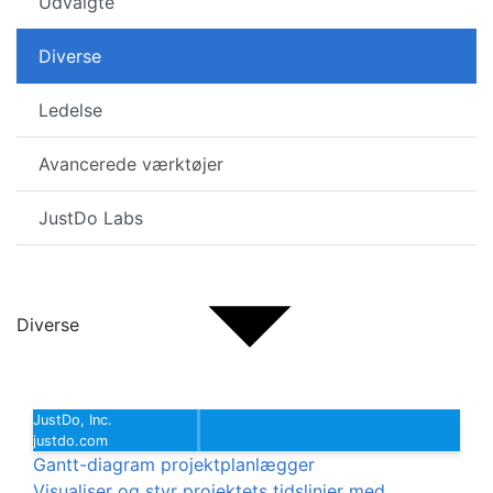
Udvalgte
Diverse
Ledelse
Avancerede værktøjer
JustDo Labs
Diverse
JustDo, Inc.
justdo.com
Gantt-diagram projektplanlægger
Visualiser og styr projektets tidslinjer med