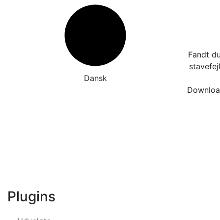
Fandt du
stavefej
Dansk
Download
Plugins