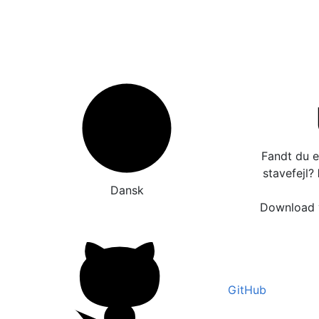
Fandt du e
stavefejl?
Dansk
Download v
GitHub