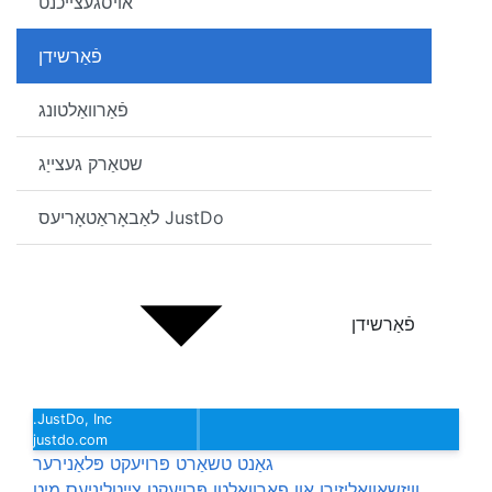
אויסגעצייכנט
פֿאַרשידן
פֿאַרוואַלטונג
שטאַרק געצייַג
JustDo לאַבאָראַטאָריעס
פֿאַרשידן
JustDo, Inc.
justdo.com
גאַנט טשאַרט פּרויעקט פּלאַנירער
וויזשאַוואַליזירן און פאַרוואַלטן פּרויעקט צייַטליניעס מיט