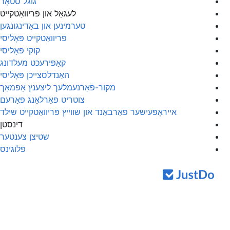
גוגל סטאָר
לעגאַל און פּריוואַטקייט
טערמינען און באַדינגונגען
פּריוואַטקייט פּאָליסי
קוקי פּאָליסי
קאָפּירעכט מעלדונג
האַנדלסצייכן פּאָליסי
מקור-פֿאַרנעמלעך ליצענץ אָפּמאַך
צוטריט פאַרלאַנג פאָרעם
אייראָפּעישער פאַרבאַנד און שווייץ פּריוואַטקייט שילד
דינסטן
שטיצן צענטער
פּלוגינס