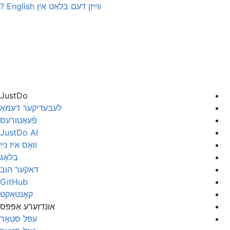
ווײַזן דעם בלאַט אין
English
?
JustDo
לעבעדיקער דעמאָ
פֿעאַטורעס
JustDo AI
װאָס איז נײַ
בלאָג
דאקער הוב
GitHub
קאָנטאַקט
אונדזערע אַפּפּס
עפּל סטאָר