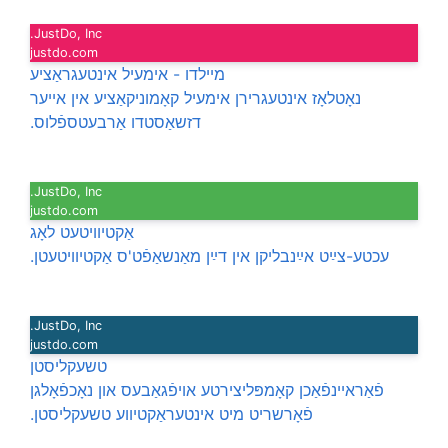
JustDo, Inc.
justdo.com
מײלדו - אימעיל אינטעגראַציע
נאָטלאָז אינטעגרירן אימעיל קאָמוניקאַציע אין אייער
דזשאַסטדו אַרבעטספֿלוס.
JustDo, Inc.
justdo.com
אַקטיוויטעט לאָג
עכטע-צײַט אײַנבליקן אין דײַן מאַנשאַפֿט'ס אַקטיוויטעטן.
JustDo, Inc.
justdo.com
טשעקליסטן
פֿאַראיינפֿאַכן קאָמפּליצירטע אויפֿגאַבעס און נאָכפֿאָלגן
פֿאָרשריט מיט אינטעראַקטיווע טשעקליסטן.