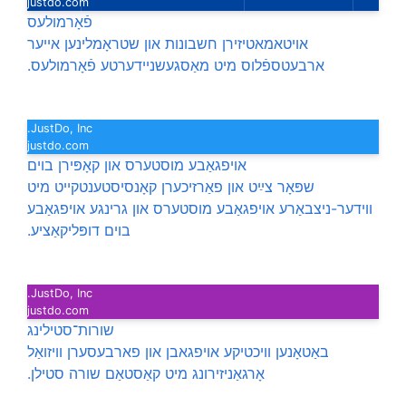
justdo.com
פֿאָרמולעס
אויטאמאטיזירן חשבונות און שטראָמלינען אייער
ארבעטספֿלוס מיט מאַסגעשניידערטע פֿאָרמולעס.
JustDo, Inc.
justdo.com
אויפגאַבע מוסטערס און קאָפּירן בוים
שפּאָר צײַט און פאַרזיכערן קאָנסיסטענטקייט מיט
ווידער-ניצבאַרע אויפגאַבע מוסטערס און גרינגע אויפגאַבע
בוים דופּליקאַציע.
JustDo, Inc.
justdo.com
שורות־סטילינג
באַטאָנען וויכטיקע אויפגאבן און פארבעסערן וויזואַל
אָרגאַניזירונג מיט קאַסטאַם שורה סטילן.