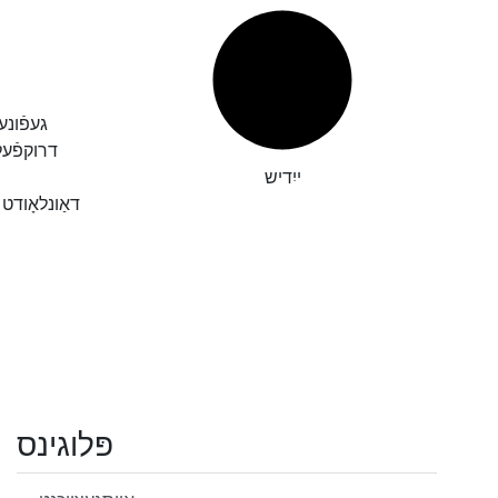
געפֿונע
דרוקפֿע
ייִדיש
דאַונלאָודט
פּלוגינס