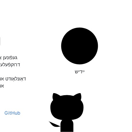
געפֿונען א
דרוקפֿעלע
ייִדיש
דאַונלאָודט א
אונ
GitHub