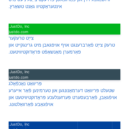
אינטעראַקטיוו גאַנט טשאַרץ.
JustDo, Inc.
justdo.com
צייַט טרעקער
טרעק צייַט פֿאַרברענגט אויף אויפגאבן מיט גרינגקייט און
פאַרמערן מאַנשאַפֿט פּראָדוקטיוויטעט.
JustDo, Inc.
justdo.com
פּריוואַט נאָכפֿאָלג
שטעלט פּריוואַט דערמאָנונגען און טערמינען פֿאַר אייערע
אויפֿגאַבן, פֿאַרבעסערט פּערזענלעכע פּראָדוקטיוויטעט און
אויפֿגאַבע פֿאַרוואַלטונג.
JustDo, Inc.