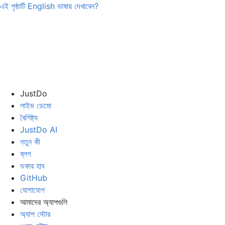
এই পৃষ্ঠাটি
English
ভাষায় দেখাবেন?
JustDo
লাইভ ডেমো
বৈশিষ্ট্য
JustDo AI
নতুন কী
ব্লগ
ডকার হাব
GitHub
যোগাযোগ
আমাদের অ্যাপগুলি
অ্যাপ স্টোর