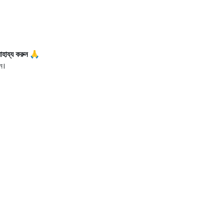
াহায্য করুন 🙏
ন।