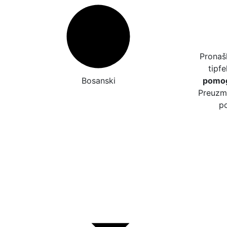
Pronašl
tipfe
Bosanski
pomog
Preuzmi
po