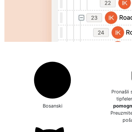
Pronašli 
tipfele
Bosanski
pomogne
Preuzmite
poša