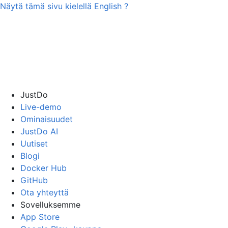
Näytä tämä sivu kielellä
English
?
JustDo
Live-demo
Ominaisuudet
JustDo AI
Uutiset
Blogi
Docker Hub
GitHub
Ota yhteyttä
Sovelluksemme
App Store