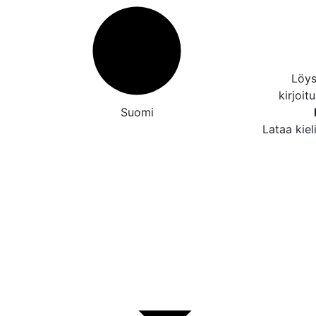
Löys
kirjoit
Suomi
Lataa kiel