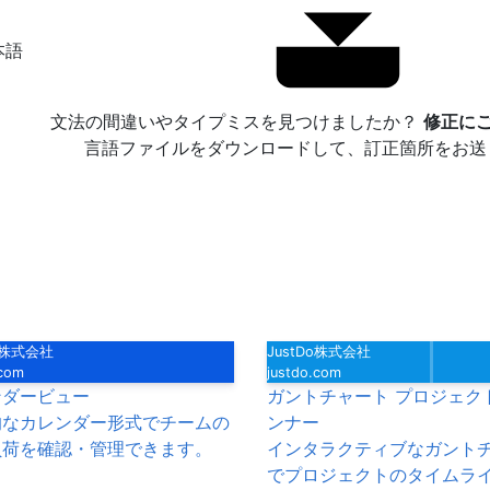
本語
文法の間違いやタイプミスを見つけましたか？
修正にご
言語ファイルをダウンロードして、訂正箇所をお送
Do株式会社
JustDo株式会社
.com
justdo.com
ンダービュー
ガントチャート プロジェク
的なカレンダー形式でチームの
ンナー
負荷を確認・管理できます。
インタラクティブなガント
でプロジェクトのタイムラ