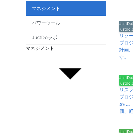
マネジメント
パワーツール
Just
justdo
リソ
JustDoラボ
プロ
マネジメント
計画
す。
Just
justdo
リス
プロ
めに
価、
Just