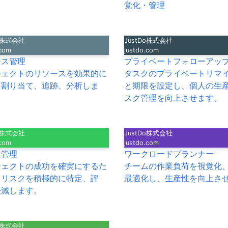
覚化・管理
Do株式会社
JustDo株式会社
.com
justdo.com
ース管理
プライベートフォローアッ
ジェクトのリソースを効果的に
タスクのプライベートリマ
、割り当て、追跡、分析しま
と期限を設定し、個人の生
スク管理を向上させます。
Do株式会社
JustDo株式会社
.com
justdo.com
ク管理
ワークロードプランナー
ジェクトの成功を確実にするた
チームの作業負荷を視覚化
、リスクを積極的に特定、評
最適化し、生産性を向上さ
軽減します。
Do株式会社