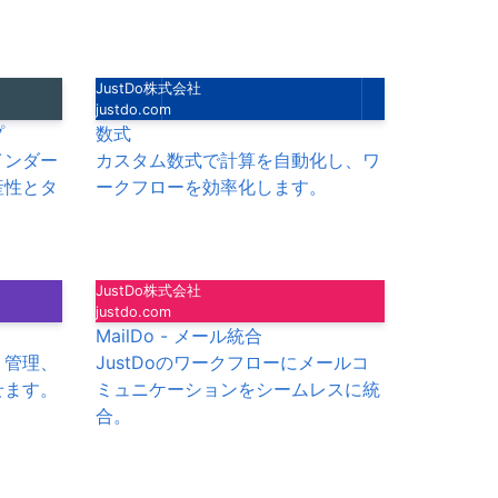
JustDo株式会社
justdo.com
プ
数式
インダー
カスタム数式で計算を自動化し、ワ
産性とタ
ークフローを効率化します。
JustDo株式会社
justdo.com
MailDo - メール統合
、管理、
JustDoのワークフローにメールコ
せます。
ミュニケーションをシームレスに統
合。