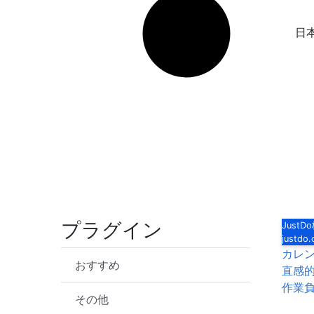
日
プラグイン
Just
justdo
カレ
おすすめ
直感
作業
その他