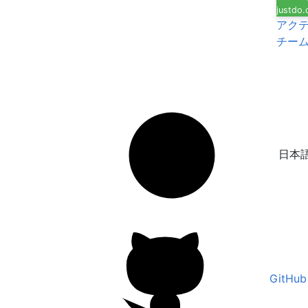
justdo
アク
チー
日本
GitHub