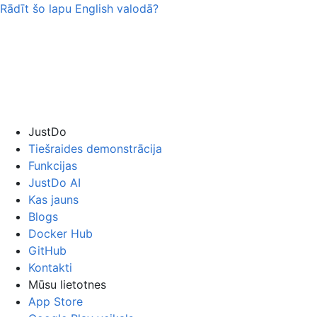
Rādīt šo lapu
English
valodā?
JustDo
Tiešraides demonstrācija
Funkcijas
JustDo AI
Kas jauns
Blogs
Docker Hub
GitHub
Kontakti
Mūsu lietotnes
App Store