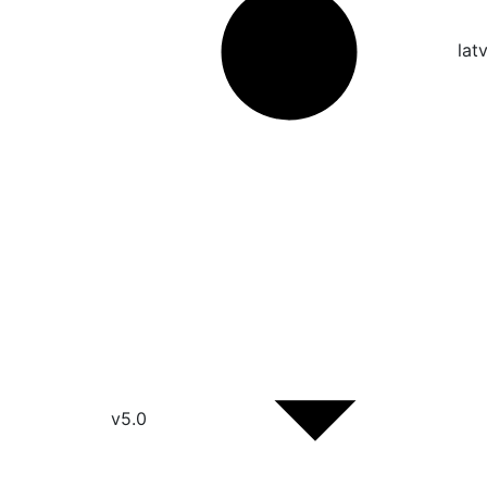
lat
v5.0