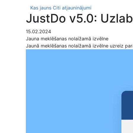
Kas jauns
Citi atjauninājumi
JustDo v5.0: Uzlab
15.02.2024
Jauna meklēšanas nolaižamā izvēlne
Jaunā meklēšanas nolaižamā izvēlne uzreiz parā