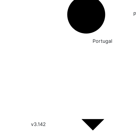
Português de
Portugal
v3.142