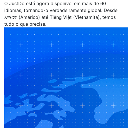
O JustDo está agora disponível em mais de 60
idiomas, tornando-o verdadeiramente global. Desde
አማርኛ (Amárico) até Tiếng Việt (Vietnamita), temos
tudo o que precisa.