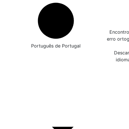
Encontro
erro orto
Português de Portugal
Descar
idiom