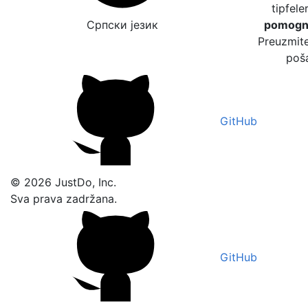
tipfele
Српски језик
pomogne
Preuzmite
poša
GitHub
© 2026 JustDo, Inc.
Sva prava zadržana.
GitHub