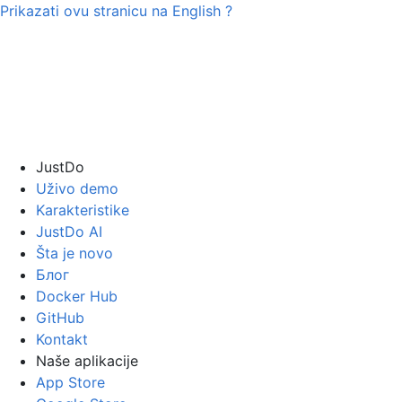
Prikazati ovu stranicu na
English
?
JustDo
Uživo demo
Karakteristike
JustDo AI
Šta je novo
Блог
Docker Hub
GitHub
Kontakt
Naše aplikacije
App Store