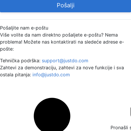
Pošalji
Pošaljite nam e-poštu
Više volite da nam direktno pošaljete e-poštu? Nema
problema! Možete nas kontaktirati na sledeće adrese e-
pošte:
Tehnička podrška:
support@justdo.com
Zahtevi za demonstraciju, zahtevi za nove funkcije i sva
ostala pitanja:
info@justdo.com
Pronašli 