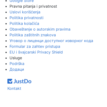
Google Store
Pravna pitanja i privatnost
Uslovi korišćenja
Politika privatnosti
Politika kolačića
Obaveštenje o autorskim pravima
Politika zaštitnih znakova
Уговор о лиценци доступног изворног кода
Formular za zahtev pristupa
EU i švajcarski Privacy Shield
Usluge
Podrška
Додаци
Kontakt