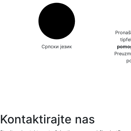
Pronašl
tipfe
Српски језик
pomog
Preuzmi
po
Kontaktirajte nas