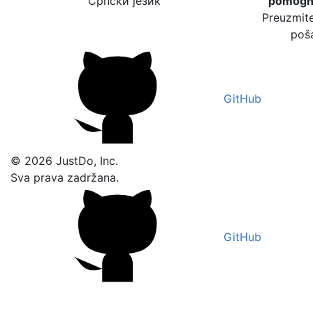
Српски језик
pomogne
Preuzmite
poša
GitHub
© 2026 JustDo, Inc.
Sva prava zadržana.
GitHub