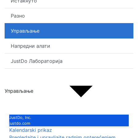
Истакнуто
Разно
Управљање
Напредни алати
JustDo Лабораторија
Управљање
JustDo, Inc.
justdo.com
Kalendarski prikaz
Pregledajte i upravljajte radnim opterećenjem