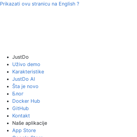
Prikazati ovu stranicu na
English
?
JustDo
Uživo demo
Karakteristike
JustDo AI
Šta je novo
Блог
Docker Hub
GitHub
Kontakt
Naše aplikacije
App Store