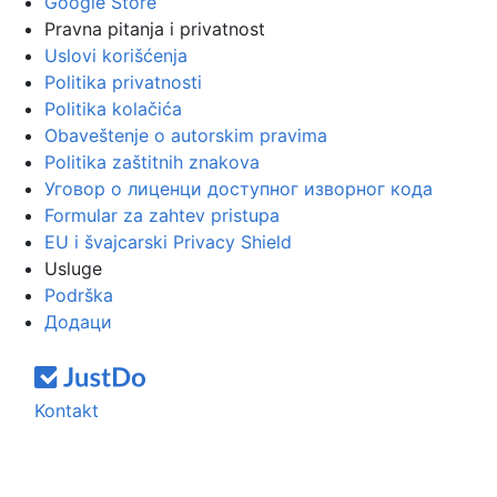
Google Store
Pravna pitanja i privatnost
Uslovi korišćenja
Politika privatnosti
Politika kolačića
Obaveštenje o autorskim pravima
Politika zaštitnih znakova
Уговор о лиценци доступног изворног кода
Formular za zahtev pristupa
EU i švajcarski Privacy Shield
Usluge
Podrška
Додаци
Kontakt