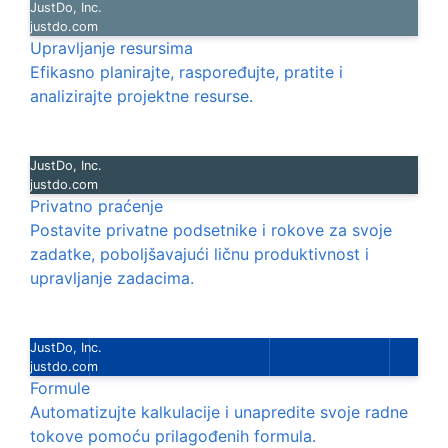
JustDo, Inc.
justdo.com
Upravljanje resursima
Efikasno planirajte, raspoređujte, pratite i
analizirajte projektne resurse.
JustDo, Inc.
justdo.com
Privatno praćenje
Postavite privatne podsetnike i rokove za svoje
zadatke, poboljšavajući ličnu produktivnost i
upravljanje zadacima.
JustDo, Inc.
justdo.com
Formule
Automatizujte kalkulacije i unapredite svoje radne
tokove pomoću prilagođenih formula.