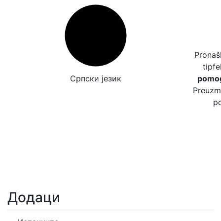
Pronašl
tipfe
Српски језик
pomog
Preuzmi
po
Додаци