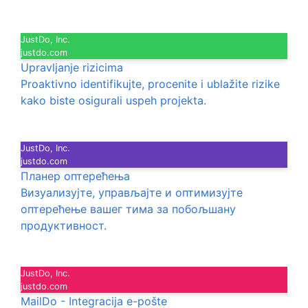
JustDo, Inc.
justdo.com
Upravljanje rizicima
Proaktivno identifikujte, procenite i ublažite rizike
kako biste osigurali uspeh projekta.
JustDo, Inc.
justdo.com
Планер оптерећења
Визуализујте, управљајте и оптимизујте
оптерећење вашег тима за побољшану
продуктивност.
JustDo, Inc.
justdo.com
MailDo - Integracija e-pošte