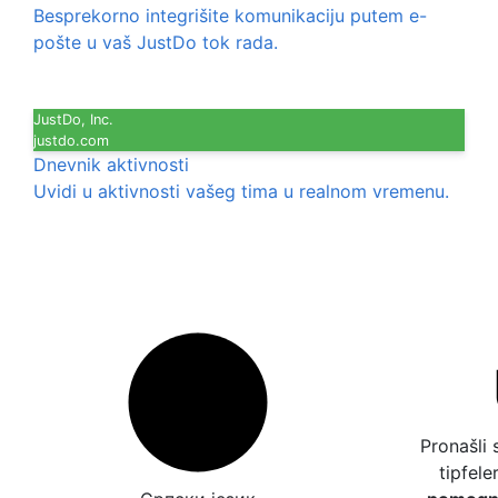
Besprekorno integrišite komunikaciju putem e-
pošte u vaš JustDo tok rada.
JustDo, Inc.
justdo.com
Dnevnik aktivnosti
Uvidi u aktivnosti vašeg tima u realnom vremenu.
Pronašli 
tipfele