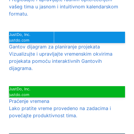
vašeg tima u jasnom i intuitivnom kalendarskom
formatu.
JustDo, Inc.
justdo.com
Gantov dijagram za planiranje projekata
Vizualizujte i upravljajte vremenskim okvirima
projekata pomoću interaktivnih Gantovih
dijagrama.
JustDo, Inc.
justdo.com
Praćenje vremena
Lako pratite vreme provedeno na zadacima i
povećajte produktivnost tima.